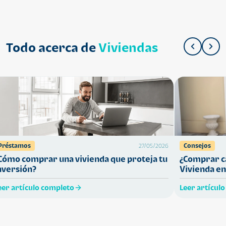
Todo acerca de
Viviendas
Préstamos
Consejos
27/05/2026
Cómo comprar una vivienda que proteja tu
¿Comprar ca
nversión?
Vivienda en
eer artículo completo
Leer artícul