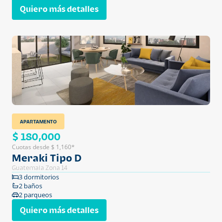
Quiero más detalles
APARTAMENTO
$ 180,000
Cuotas desde $ 1,160*
Meraki Tipo D
Guatemala Zona 14
3 dormitorios
2 baños
2 parqueos
Quiero más detalles