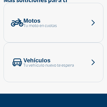
Motos
¿Necesitas ayuda?
Tu moto en cuotas
Consulta las preguntas frecuentes
Vehículos
Tu vehículo nuevo te espera