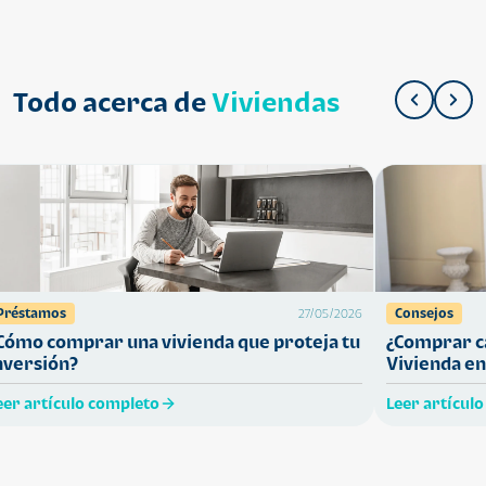
Todo acerca de
Viviendas
Préstamos
Consejos
27/05/2026
Cómo comprar una vivienda que proteja tu
¿Comprar ca
nversión?
Vivienda en
eer artículo completo
Leer artícul