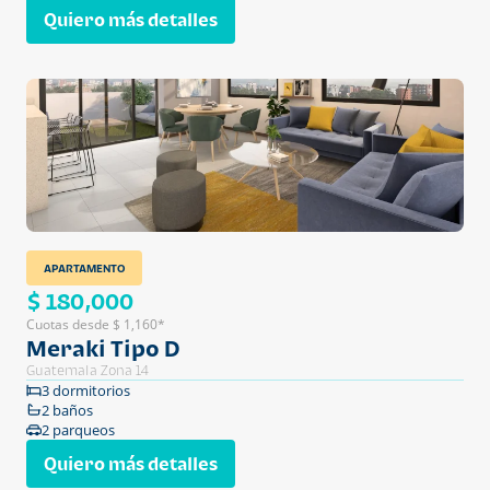
Quiero más detalles
APARTAMENTO
$ 180,000
Cuotas desde $ 1,160*
Meraki Tipo D
Guatemala Zona 14
3 dormitorios
2 baños
2 parqueos
Quiero más detalles