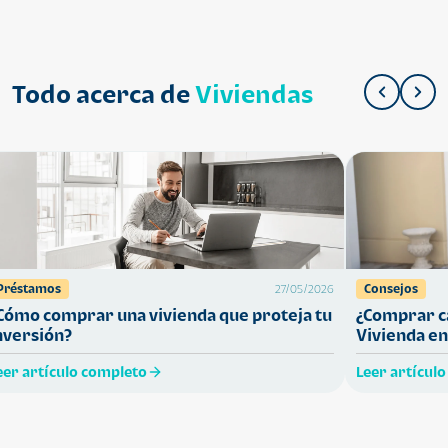
Todo acerca de
Viviendas
Préstamos
Consejos
27/05/2026
Cómo comprar una vivienda que proteja tu
¿Comprar ca
nversión?
Vivienda en
eer artículo completo
Leer artícul