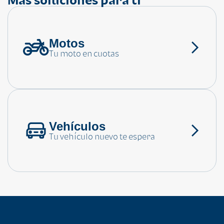
Motos
¿Necesitas ayuda?
Tu moto en cuotas
Consulta las preguntas frecuentes
Vehículos
Tu vehículo nuevo te espera