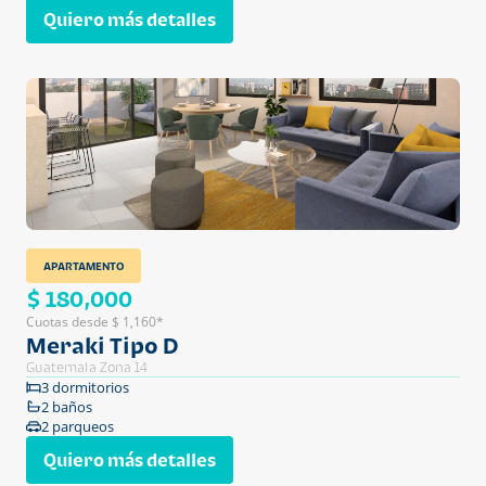
Quiero más detalles
APARTAMENTO
$ 180,000
Cuotas desde $ 1,160*
Meraki Tipo D
Guatemala Zona 14
3 dormitorios
2 baños
2 parqueos
Quiero más detalles