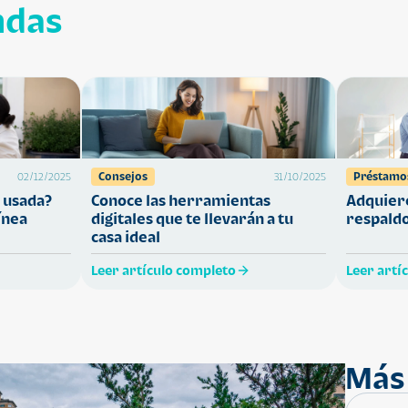
ndas
Consejos
Préstamo
02/12/2025
31/10/2025
 usada?
Conoce las herramientas
Adquiere
ínea
digitales que te llevarán a tu
respaldo
casa ideal
Leer artículo completo
Leer artí
Más 