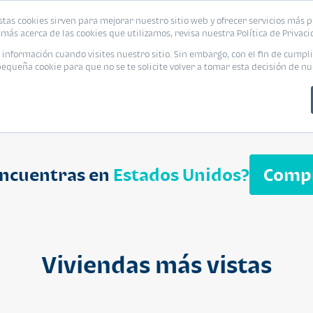
biliaria
stas cookies sirven para mejorar nuestro sitio web y ofrecer servicios más p
s
Eventos
Promociones
Blog
Encue
más acerca de las cookies que utilizamos, revisa nuestra Política de Privaci
nformación cuando visites nuestro sitio. Sin embargo, con el fin de cumpli
queña cookie para que no se te solicite volver a tomar esta decisión de nu
encuentras en
Estados Unidos?
Comp
APARTAMENT
$ 232,050
Cuotas desde $ 
Viviendas más vistas
Segheria A
Segheria Apar