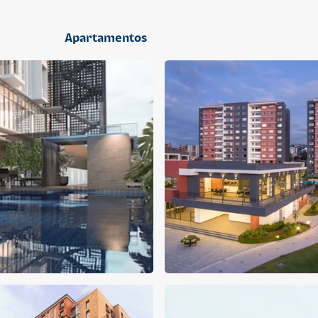
2 dormitorios
Apartamentos
APARTAMENTO
APARTAMENTO
Q 1,400,000
Q 1,300,000
Cuotas desde Q 9,019*
Cuotas desde Q 8,374*
CENTRICO MADRID
CENTRICO MADRID 2
CENTRICO
CENTRICO
2 dormitorios
1 baño
2 parqueos
2 dormitorios
1 baño
1 parqueo