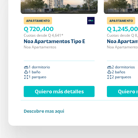
APARTAMENTO
APARTAMENTO
Q 720,400
Q 1,245,0
Cuotas desde Q 4,641*
Cuotas desde Q 8
Noa Apartamentos Tipo E
Noa Apartam
Noa Apartamentos
Noa Apartamento
1 dormitorio
2 dormitorios
1 baño
2 baños
1 parqueo
2 parqueos
Quiero más detalles
Quiero 
Descubre mas aqui