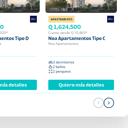
APARTAMENTO
APA
00
Q 1,624,500
Q 
,020*
Cuotas desde Q 10,465*
Cuot
entos Tipo D
Noa Apartamentos Tipo C
Noa
s
Noa Apartamentos
Noa 
3 dormitorios
2 
2 baños
2 
2 parqueos
1 
más detalles
Quiero más detalles