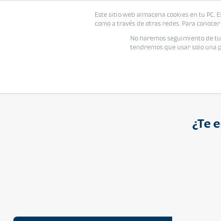
Proyecto
Modelo
Inmo
Este sitio web almacena cookies en tu PC. E
Vivienda
como a través de otras redes. Para conocer 
Ingresa el nombre del proyecto
No haremos seguimiento de tu i
tendremos que usar solo una pe
¿Te 
APARTAMENTO
Q 1,250,000
Cuotas desde Q 8,052*
Atarah Ágata
Atarah