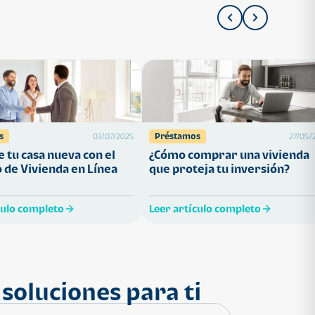
s
Préstamos
03/07/2025
27/05/
 tu casa nueva con el
¿Cómo comprar una vivienda
 de Vivienda en Línea
que proteja tu inversión?
culo completo
Leer artículo completo
soluciones para ti