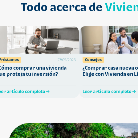
Todo acerca de
Vivie
Préstamos
Consejos
27/05/2026
Cómo comprar una vivienda
¿Comprar casa nueva o
ue proteja tu inversión?
Elige con Vivienda en L
eer artículo completo
Leer artículo completo