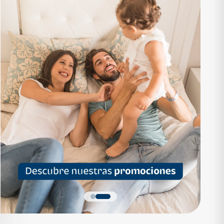
RTAMENTO
APARTAMENTO
1,136,200
Q 1,559,700
as desde Q 7,319*
Cuotas desde Q 10,047*
 Apartamentos Tipo B
Noa Apartamentos Tipo A
Apartamentos
Noa Apartamentos
dormitorios
3 dormitorios
baños
2 baños
parqueo
2 parqueos
Quiero más detalles
Quiero más detalles