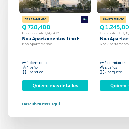
APARTAMENTO
APARTAMENTO
Q 720,400
Q 1,245,0
Cuotas desde Q 4,641*
Cuotas desde Q 8
Noa Apartamentos Tipo E
Noa Apartam
Noa Apartamentos
Noa Apartamento
1 dormitorio
2 dormitorios
1 baño
2 baños
1 parqueo
2 parqueos
Quiero más detalles
Quiero 
Descubre mas aqui