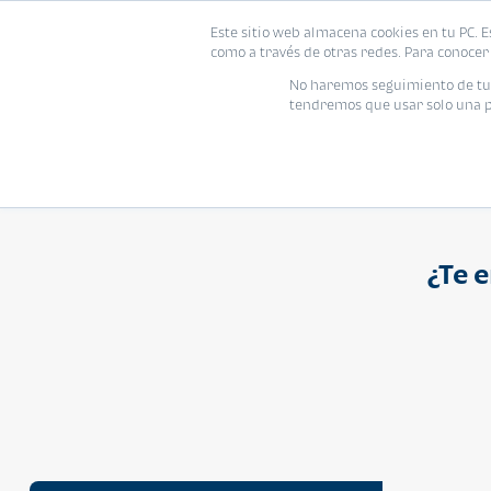
Proyecto
Modelo
Inmo
Este sitio web almacena cookies en tu PC. E
Vivienda
como a través de otras redes. Para conocer 
Ingresa el nombre del proyecto
No haremos seguimiento de tu i
tendremos que usar solo una pe
¿Te 
APARTAMENTO
Q 1,250,000
Cuotas desde Q 8,052*
Atarah Ágata
Atarah