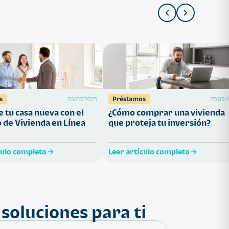
s
Préstamos
03/07/2025
27/05/
 tu casa nueva con el
¿Cómo comprar una vivienda
 de Vivienda en Línea
que proteja tu inversión?
culo completo
Leer artículo completo
soluciones para ti