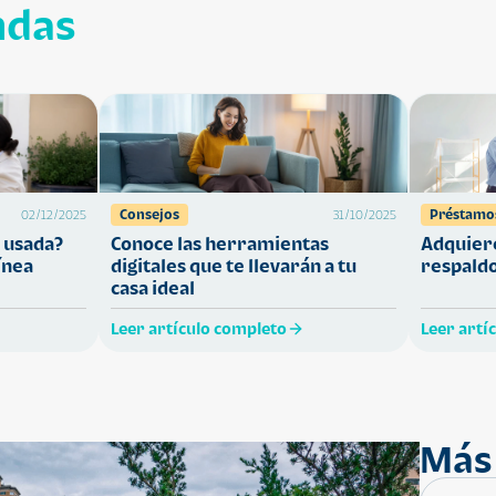
ndas
Consejos
Préstamo
02/12/2025
31/10/2025
 usada?
Conoce las herramientas
Adquiere
ínea
digitales que te llevarán a tu
respaldo
casa ideal
Leer artículo completo
Leer artí
Más 