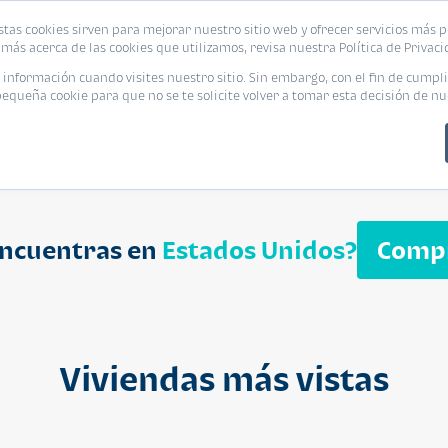
biliaria
stas cookies sirven para mejorar nuestro sitio web y ofrecer servicios más p
s
Eventos
Promociones
Blog
Encue
más acerca de las cookies que utilizamos, revisa nuestra Política de Privaci
nformación cuando visites nuestro sitio. Sin embargo, con el fin de cumpli
queña cookie para que no se te solicite volver a tomar esta decisión de nu
encuentras en
Estados Unidos?
Comp
APARTAMENT
$ 232,050
Cuotas desde $ 
Viviendas más vistas
Segheria A
Segheria Apar