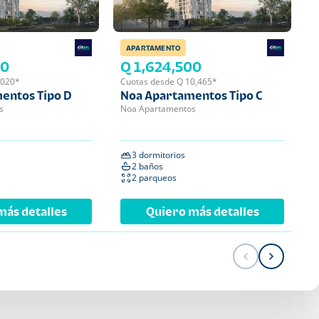
APARTAMENTO
APA
00
Q 1,624,500
Q 
,020*
Cuotas desde Q 10,465*
Cuot
entos Tipo D
Noa Apartamentos Tipo C
Noa
s
Noa Apartamentos
Noa 
3 dormitorios
2 
2 baños
2 
2 parqueos
1 
más detalles
Quiero más detalles