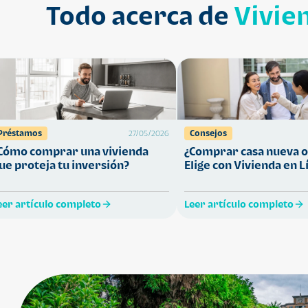
Todo acerca de
Vivie
Préstamos
Consejos
27/05/2026
Cómo comprar una vivienda
¿Comprar casa nueva o
ue proteja tu inversión?
Elige con Vivienda en L
eer artículo completo
Leer artículo completo