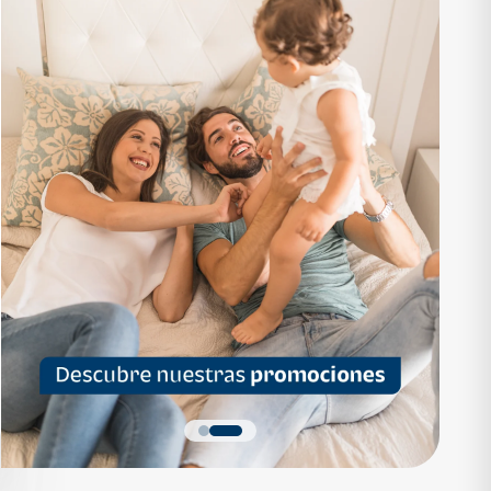
RTAMENTO
APARTAMENTO
1,136,200
Q 1,559,700
as desde Q 7,319*
Cuotas desde Q 10,047*
 Apartamentos Tipo B
Noa Apartamentos Tipo A
Apartamentos
Noa Apartamentos
dormitorios
3 dormitorios
baños
2 baños
parqueo
2 parqueos
Quiero más detalles
Quiero más detalles