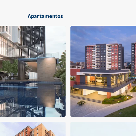
2 dormitorios
Apartamentos
APARTAMENTO
APARTAMENTO
Q 1,400,000
Q 1,300,000
Cuotas desde Q 9,019*
Cuotas desde Q 8,374*
CENTRICO MADRID
CENTRICO MADRID 2
CENTRICO
CENTRICO
2 dormitorios
1 baño
2 parqueos
2 dormitorios
1 baño
1 parqueo