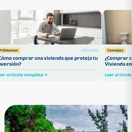
Préstamos
Consejos
27/05/2026
Cómo comprar una vivienda que proteja tu
¿Comprar ca
nversión?
Vivienda en
eer artículo completo
Leer artícul