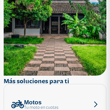
Más soluciones para ti
Motos
¿Necesitas ayuda?
Tu moto en cuotas