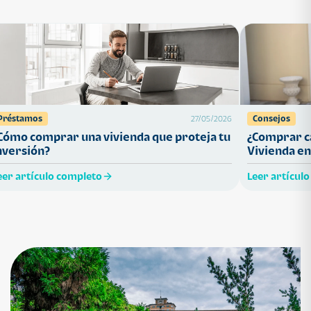
Préstamos
Consejos
27/05/2026
Cómo comprar una vivienda que proteja tu
¿Comprar ca
nversión?
Vivienda en
eer artículo completo
Leer artícul