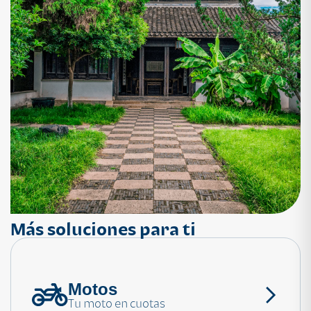
Más soluciones para ti
Motos
¿Necesitas ayuda?
Tu moto en cuotas