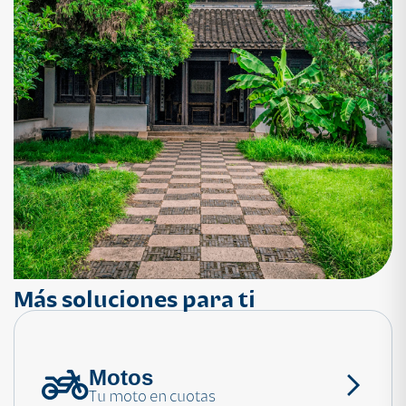
Más soluciones para ti
Motos
¿Necesitas ayuda?
Tu moto en cuotas