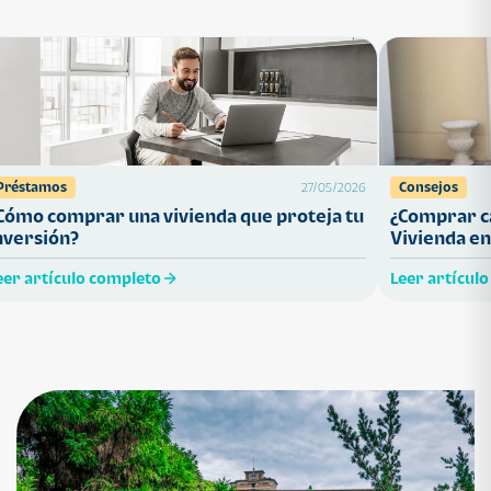
Préstamos
Consejos
27/05/2026
Cómo comprar una vivienda que proteja tu
¿Comprar ca
nversión?
Vivienda en
eer artículo completo
Leer artícul