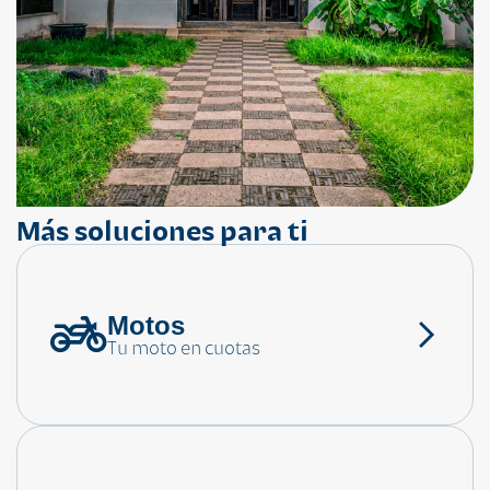
Más soluciones para ti
Motos
¿Necesitas ayuda?
Tu moto en cuotas
Consulta las preguntas frecuentes