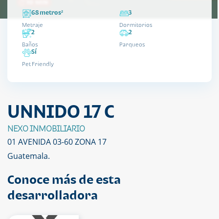
68 metros²
3
Metraje
Dormitorios
2
2
Baños
Parqueos
Sí
Pet Friendly
UNNIDO 17 C
NEXO INMOBILIARIO
01 AVENIDA 03-60 ZONA 17
Guatemala.
Conoce más de esta
desarrolladora