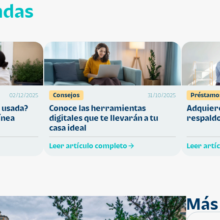
ndas
Consejos
Préstamo
02/12/2025
31/10/2025
 usada?
Conoce las herramientas
Adquiere
ínea
digitales que te llevarán a tu
respaldo
casa ideal
Leer artículo completo
Leer artí
Más 