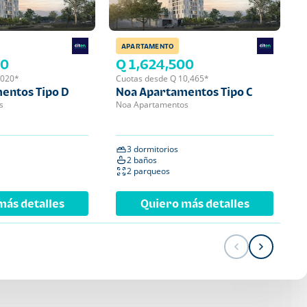
APARTAMENTO
APA
00
Q 1,624,500
Q 
,020*
Cuotas desde Q 10,465*
Cuot
entos Tipo D
Noa Apartamentos Tipo C
Noa
s
Noa Apartamentos
Noa 
3 dormitorios
2 
2 baños
2 
2 parqueos
1 
más detalles
Quiero más detalles