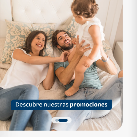
RTAMENTO
APARTAMENTO
1,136,200
Q 1,559,700
as desde Q 7,319*
Cuotas desde Q 10,047*
 Apartamentos Tipo B
Noa Apartamentos Tipo A
Apartamentos
Noa Apartamentos
dormitorios
3 dormitorios
baños
2 baños
parqueo
2 parqueos
Quiero más detalles
Quiero más detalles