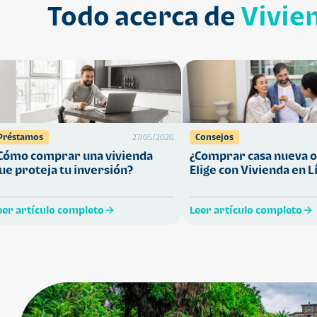
Todo acerca de
Vivie
Préstamos
Consejos
27/05/2026
Cómo comprar una vivienda
¿Comprar casa nueva o
ue proteja tu inversión?
Elige con Vivienda en L
eer artículo completo
Leer artículo completo