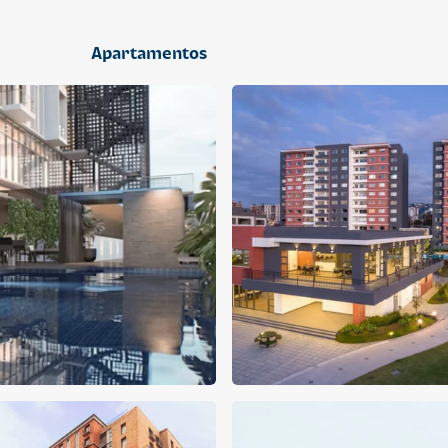
2 dormitorios
Apartamentos
APARTAMENTO
APARTAMENTO
Q 1,400,000
Q 1,300,000
Cuotas desde Q 9,019*
Cuotas desde Q 8,374*
CENTRICO MADRID
CENTRICO MADRID 2
CENTRICO
CENTRICO
2 dormitorios
1 baño
2 parqueos
2 dormitorios
1 baño
1 parqueo