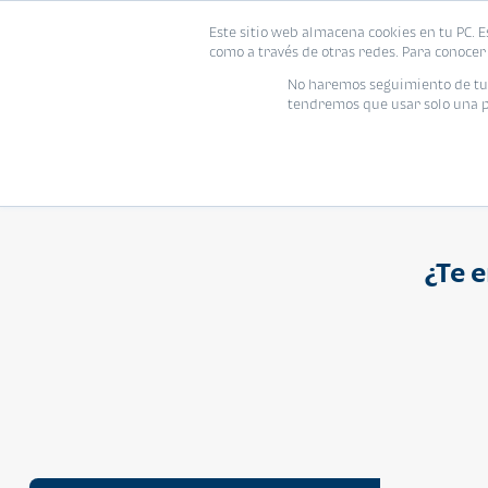
Proyecto
Modelo
Inmo
Este sitio web almacena cookies en tu PC. E
Vivienda
como a través de otras redes. Para conocer 
Ingresa el nombre del proyecto
No haremos seguimiento de tu i
tendremos que usar solo una pe
¿Te 
APARTAMENTO
Q 1,250,000
Cuotas desde Q 8,052*
Atarah Ágata
Atarah