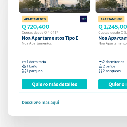
APARTAMENTO
APARTAMENTO
Q 720,400
Q 1,245,0
Cuotas desde Q 4,641*
Cuotas desde Q 8
Noa Apartamentos Tipo E
Noa Apartam
Noa Apartamentos
Noa Apartamento
1 dormitorio
2 dormitorios
1 baño
2 baños
1 parqueo
2 parqueos
Quiero más detalles
Quiero 
Descubre mas aqui