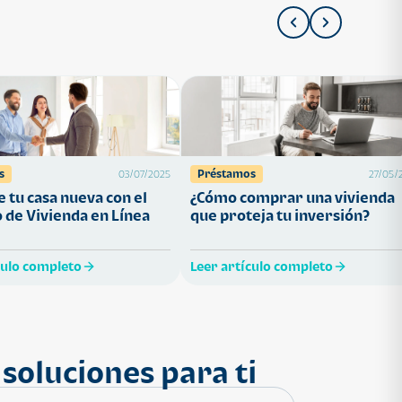
s
Préstamos
03/07/2025
27/05/
 tu casa nueva con el
¿Cómo comprar una vivienda
 de Vivienda en Línea
que proteja tu inversión?
culo completo
Leer artículo completo
soluciones para ti