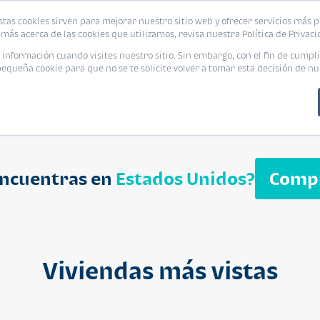
biliaria
stas cookies sirven para mejorar nuestro sitio web y ofrecer servicios más p
s
Eventos
Promociones
Blog
Encue
más acerca de las cookies que utilizamos, revisa nuestra Política de Privaci
nformación cuando visites nuestro sitio. Sin embargo, con el fin de cumpli
queña cookie para que no se te solicite volver a tomar esta decisión de nu
encuentras en
Estados Unidos?
Comp
APARTAMENT
$ 232,050
Cuotas desde $ 
Viviendas más vistas
Segheria A
Segheria Apar