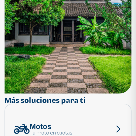
Más soluciones para ti
Motos
¿Necesitas ayuda?
Tu moto en cuotas