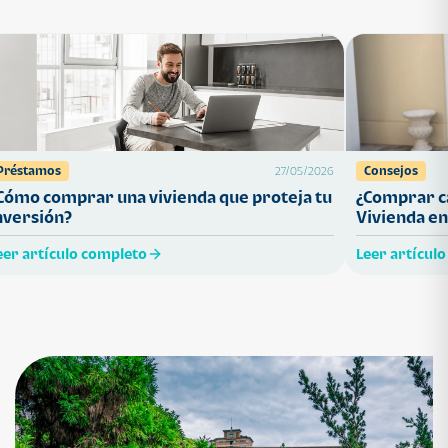
Préstamos
Consejos
27/05/2026
Cómo comprar una vivienda que proteja tu
¿Comprar ca
nversión?
Vivienda en
eer artículo completo
Leer artícul