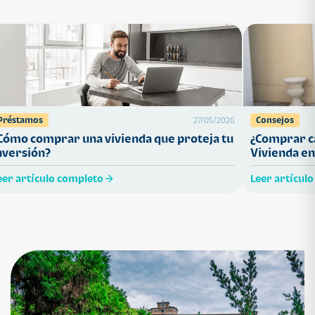
Préstamos
Consejos
27/05/2026
Cómo comprar una vivienda que proteja tu
¿Comprar ca
nversión?
Vivienda en
eer artículo completo
Leer artícul