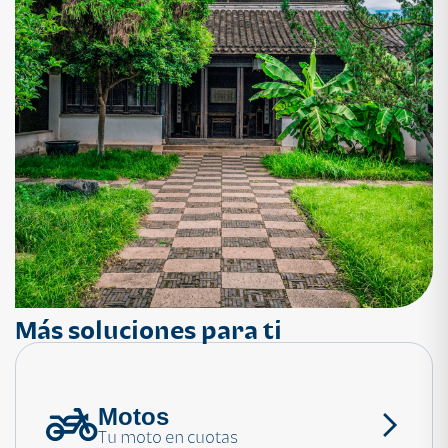
Más soluciones para ti
Motos
¿Necesitas ayuda?
Tu moto en cuotas