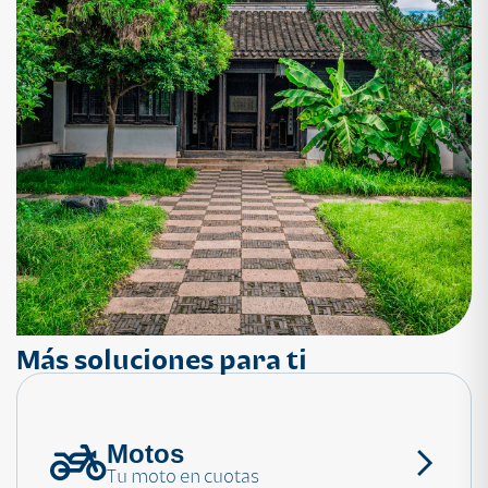
Más soluciones para ti
Motos
¿Necesitas ayuda?
Tu moto en cuotas