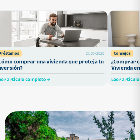
Préstamos
Consejos
27/05/2026
Cómo comprar una vivienda que proteja tu
¿Comprar ca
nversión?
Vivienda en
eer artículo completo
Leer artícul