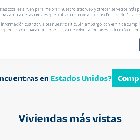
biliaria
stas cookies sirven para mejorar nuestro sitio web y ofrecer servicios más p
s
Eventos
Promociones
Blog
Encue
más acerca de las cookies que utilizamos, revisa nuestra Política de Privaci
nformación cuando visites nuestro sitio. Sin embargo, con el fin de cumpli
queña cookie para que no se te solicite volver a tomar esta decisión de nu
encuentras en
Estados Unidos?
Comp
APARTAMENT
$ 232,050
Cuotas desde $ 
Viviendas más vistas
Segheria A
Segheria Apar