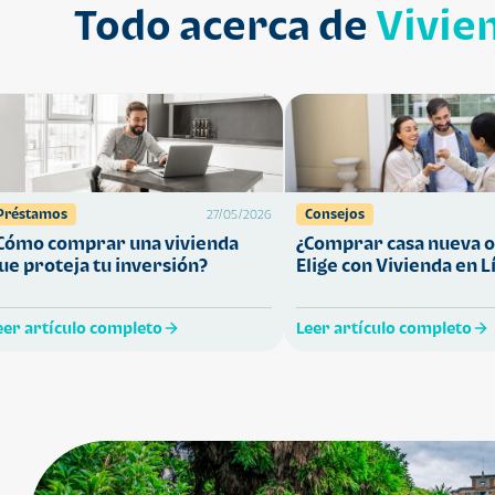
Todo acerca de
Vivie
Préstamos
Consejos
27/05/2026
Cómo comprar una vivienda
¿Comprar casa nueva o
ue proteja tu inversión?
Elige con Vivienda en L
eer artículo completo
Leer artículo completo