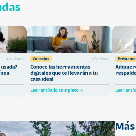
ndas
Consejos
Préstamo
02/12/2025
31/10/2025
 usada?
Conoce las herramientas
Adquiere
ínea
digitales que te llevarán a tu
respaldo
casa ideal
Leer artículo completo
Leer artí
Más 