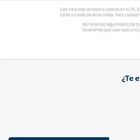
Proyecto
Modelo
Inmo
Este sitio web almacena cookies en tu PC. E
Vivienda
como a través de otras redes. Para conocer 
Ingresa el nombre del proyecto
No haremos seguimiento de tu i
tendremos que usar solo una pe
¿Te 
APARTAMENTO
Q 1,250,000
Cuotas desde Q 8,052*
Atarah Ágata
Atarah