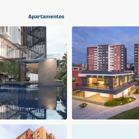
2 dormitorios
Apartamentos
APARTAMENTO
APARTAMENTO
Q 1,400,000
Q 1,300,000
Cuotas desde Q 9,019*
Cuotas desde Q 8,374*
CENTRICO MADRID
CENTRICO MADRID 2
CENTRICO
CENTRICO
2 dormitorios
1 baño
2 parqueos
2 dormitorios
1 baño
1 parqueo