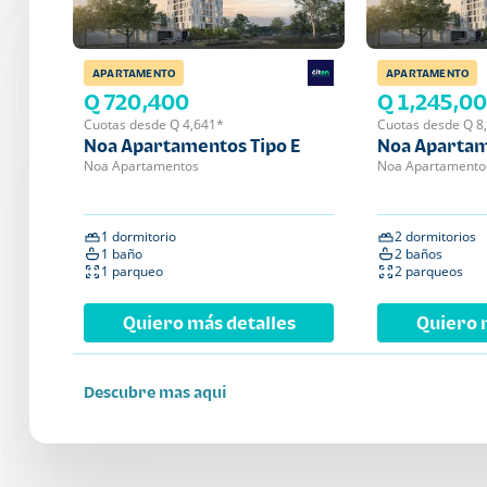
APARTAMENTO
APARTAMENTO
Q 720,400
Q 1,245,0
Cuotas desde Q 4,641*
Cuotas desde Q 8
Noa Apartamentos Tipo E
Noa Apartam
Noa Apartamentos
Noa Apartamento
1 dormitorio
2 dormitorios
1 baño
2 baños
1 parqueo
2 parqueos
Quiero más detalles
Quiero 
Descubre mas aqui