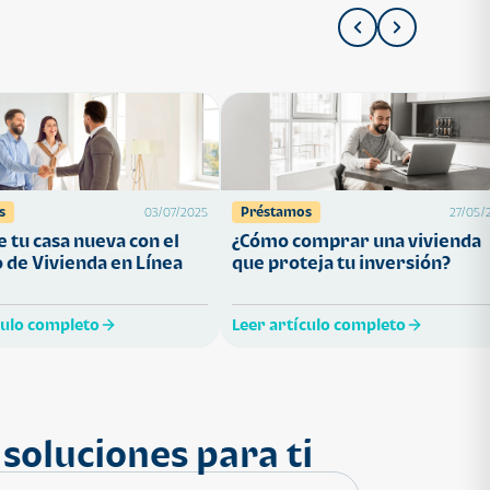
s
Préstamos
03/07/2025
27/05/
 tu casa nueva con el
¿Cómo comprar una vivienda
 de Vivienda en Línea
que proteja tu inversión?
culo completo
Leer artículo completo
soluciones para ti