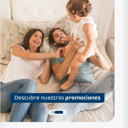
RTAMENTO
APARTAMENTO
1,136,200
Q 1,559,700
as desde Q 7,319*
Cuotas desde Q 10,047*
 Apartamentos Tipo B
Noa Apartamentos Tipo A
Apartamentos
Noa Apartamentos
dormitorios
3 dormitorios
baños
2 baños
parqueo
2 parqueos
Quiero más detalles
Quiero más detalles