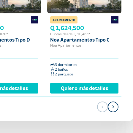
APARTAMENTO
APA
00
Q 1,624,500
Q 
,020*
Cuotas desde Q 10,465*
Cuot
entos Tipo D
Noa Apartamentos Tipo C
Noa
s
Noa Apartamentos
Noa 
3 dormitorios
2 
2 baños
2 
2 parqueos
1 
más detalles
Quiero más detalles