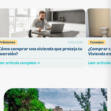
Préstamos
Consejos
27/05/2026
Cómo comprar una vivienda que proteja tu
¿Comprar ca
nversión?
Vivienda en
eer artículo completo
Leer artícul