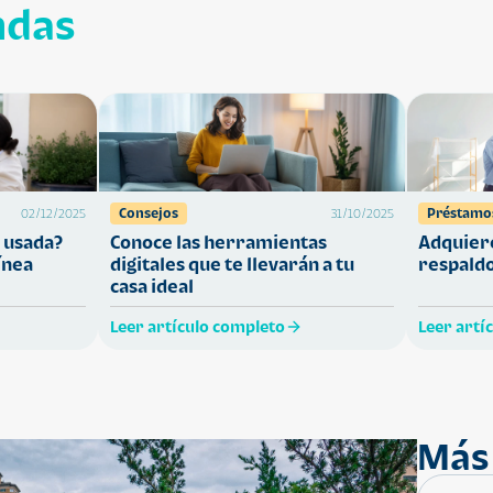
ndas
Consejos
Préstamo
02/12/2025
31/10/2025
 usada?
Conoce las herramientas
Adquiere
ínea
digitales que te llevarán a tu
respaldo
casa ideal
Leer artículo completo
Leer artí
Más 