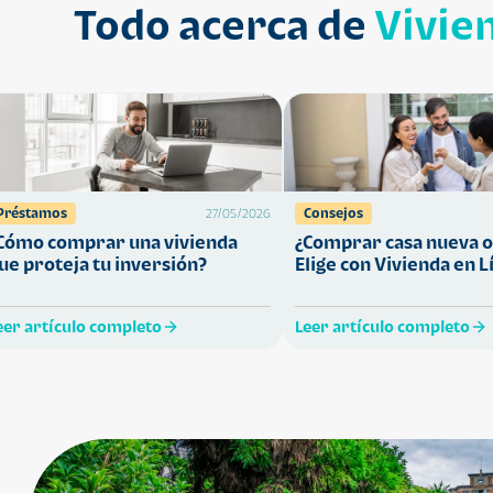
Todo acerca de
Vivie
Préstamos
Consejos
27/05/2026
Cómo comprar una vivienda
¿Comprar casa nueva o
ue proteja tu inversión?
Elige con Vivienda en L
eer artículo completo
Leer artículo completo