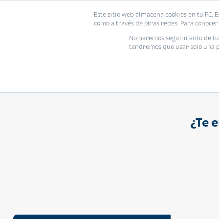
Proyecto
Modelo
Inmo
Este sitio web almacena cookies en tu PC. E
Vivienda
como a través de otras redes. Para conocer 
Ingresa el nombre del proyecto
No haremos seguimiento de tu i
tendremos que usar solo una pe
¿Te 
APARTAMENTO
Q 1,250,000
Cuotas desde Q 8,052*
Atarah Ágata
Atarah