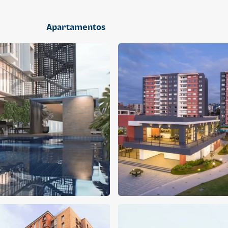
2 dormitorios
Apartamentos
APARTAMENTO
APARTAMENTO
Q 1,400,000
Q 1,300,000
Cuotas desde Q 9,019*
Cuotas desde Q 8,374*
CENTRICO MADRID
CENTRICO MADRID 2
CENTRICO
CENTRICO
2 dormitorios
1 baño
2 parqueos
2 dormitorios
1 baño
1 parqueo