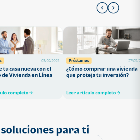
s
Préstamos
03/07/2025
27/05/
 tu casa nueva con el
¿Cómo comprar una vivienda
 de Vivienda en Línea
que proteja tu inversión?
culo completo
Leer artículo completo
soluciones para ti