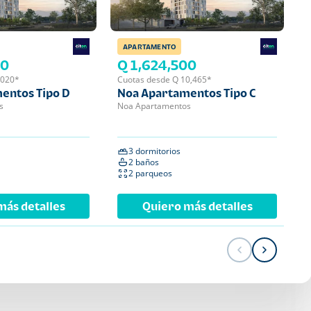
APARTAMENTO
APA
00
Q 1,624,500
Q 
,020*
Cuotas desde Q 10,465*
Cuot
entos Tipo D
Noa Apartamentos Tipo C
Noa
s
Noa Apartamentos
Noa 
3 dormitorios
2 
2 baños
2 
2 parqueos
1 
más detalles
Quiero más detalles