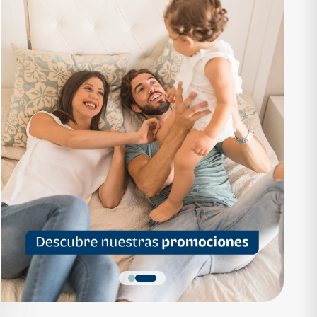
RTAMENTO
APARTAMENTO
1,136,200
Q 1,559,700
as desde Q 7,319*
Cuotas desde Q 10,047*
 Apartamentos Tipo B
Noa Apartamentos Tipo A
Apartamentos
Noa Apartamentos
dormitorios
3 dormitorios
baños
2 baños
parqueo
2 parqueos
Quiero más detalles
Quiero más detalles