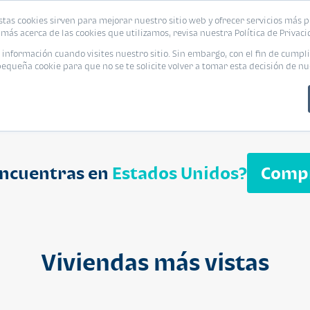
biliaria
stas cookies sirven para mejorar nuestro sitio web y ofrecer servicios más p
s
Eventos
Promociones
Blog
Encue
más acerca de las cookies que utilizamos, revisa nuestra Política de Privaci
nformación cuando visites nuestro sitio. Sin embargo, con el fin de cumpli
queña cookie para que no se te solicite volver a tomar esta decisión de nu
encuentras en
Estados Unidos?
Comp
APARTAMENT
$ 232,050
Cuotas desde $ 
Viviendas más vistas
Segheria A
Segheria Apar