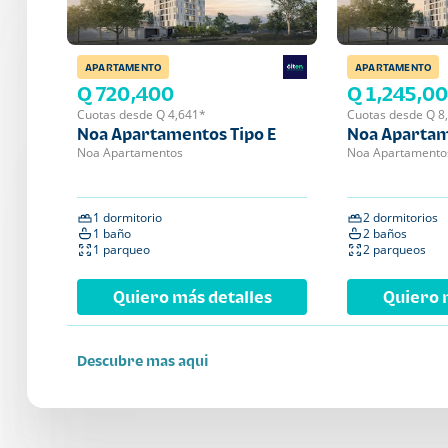
APARTAMENTO
APARTAMENTO
Q 720,400
Q 1,245,0
Cuotas desde Q 4,641*
Cuotas desde Q 8
Noa Apartamentos Tipo E
Noa Apartam
Noa Apartamentos
Noa Apartamento
1 dormitorio
2 dormitorios
1 baño
2 baños
1 parqueo
2 parqueos
Quiero más detalles
Quiero 
Descubre mas aqui