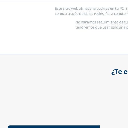
Proyecto
Modelo
Inmo
Este sitio web almacena cookies en tu PC. E
Vivienda
como a través de otras redes. Para conocer 
Ingresa el nombre del proyecto
No haremos seguimiento de tu i
tendremos que usar solo una pe
¿Te 
APARTAMENTO
Q 1,250,000
Cuotas desde Q 8,052*
Atarah Ágata
Atarah