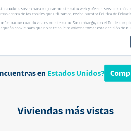
biliaria
stas cookies sirven para mejorar nuestro sitio web y ofrecer servicios más p
s
Eventos
Promociones
Blog
Encue
más acerca de las cookies que utilizamos, revisa nuestra Política de Privaci
nformación cuando visites nuestro sitio. Sin embargo, con el fin de cumpli
queña cookie para que no se te solicite volver a tomar esta decisión de nu
encuentras en
Estados Unidos?
Comp
APARTAMENT
$ 232,050
Cuotas desde $ 
Viviendas más vistas
Segheria A
Segheria Apar