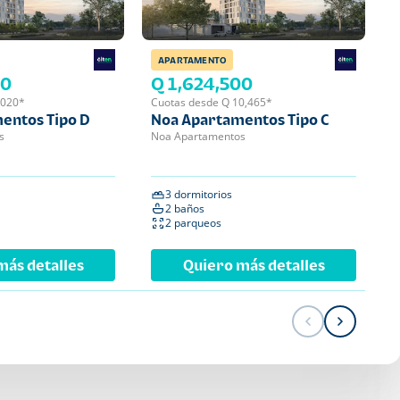
APARTAMENTO
APA
00
Q 1,624,500
Q 
,020*
Cuotas desde Q 10,465*
Cuot
entos Tipo D
Noa Apartamentos Tipo C
Noa
s
Noa Apartamentos
Noa 
3 dormitorios
2 
2 baños
2 
2 parqueos
1 
más detalles
Quiero más detalles