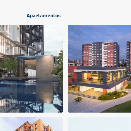
2 dormitorios
Apartamentos
APARTAMENTO
APARTAMENTO
Q 1,400,000
Q 1,300,000
Cuotas desde Q 9,019*
Cuotas desde Q 8,374*
CENTRICO MADRID
CENTRICO MADRID 2
CENTRICO
CENTRICO
2 dormitorios
1 baño
2 parqueos
2 dormitorios
1 baño
1 parqueo