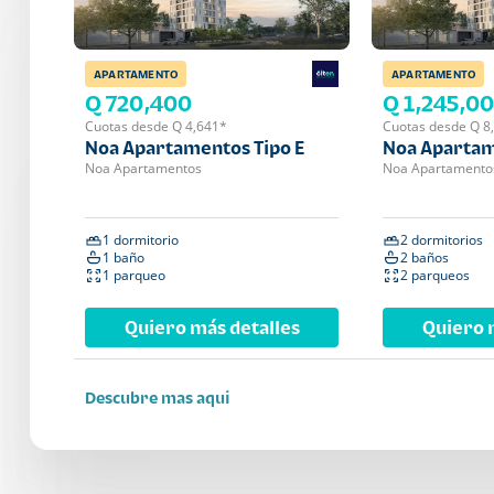
APARTAMENTO
APARTAMENTO
Q 720,400
Q 1,245,0
Cuotas desde Q 4,641*
Cuotas desde Q 8
Noa Apartamentos Tipo E
Noa Apartam
Noa Apartamentos
Noa Apartamento
1 dormitorio
2 dormitorios
1 baño
2 baños
1 parqueo
2 parqueos
Quiero más detalles
Quiero 
Descubre mas aqui