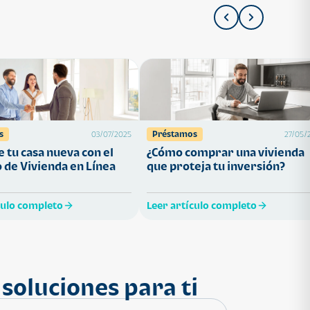
s
Préstamos
03/07/2025
27/05/
 tu casa nueva con el
¿Cómo comprar una vivienda
 de Vivienda en Línea
que proteja tu inversión?
culo completo
Leer artículo completo
soluciones para ti