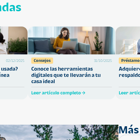
ndas
Consejos
Préstamo
02/12/2025
31/10/2025
 usada?
Conoce las herramientas
Adquiere
ínea
digitales que te llevarán a tu
respaldo
casa ideal
Leer artículo completo
Leer artí
Más 