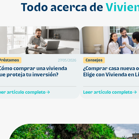
Todo acerca de
Vivie
Préstamos
Consejos
27/05/2026
Cómo comprar una vivienda
¿Comprar casa nueva o
ue proteja tu inversión?
Elige con Vivienda en L
eer artículo completo
Leer artículo completo