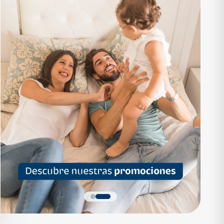
RTAMENTO
APARTAMENTO
1,136,200
Q 1,559,700
as desde Q 7,319*
Cuotas desde Q 10,047*
 Apartamentos Tipo B
Noa Apartamentos Tipo A
Apartamentos
Noa Apartamentos
dormitorios
3 dormitorios
baños
2 baños
parqueo
2 parqueos
Quiero más detalles
Quiero más detalles