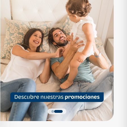
RTAMENTO
APARTAMENTO
1,136,200
Q 1,559,700
as desde Q 7,319*
Cuotas desde Q 10,047*
 Apartamentos Tipo B
Noa Apartamentos Tipo A
Apartamentos
Noa Apartamentos
dormitorios
3 dormitorios
baños
2 baños
parqueo
2 parqueos
Quiero más detalles
Quiero más detalles