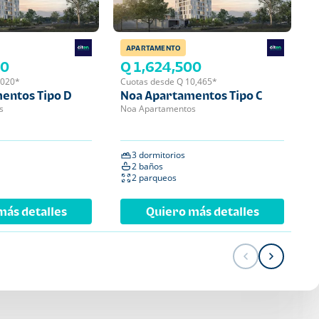
APARTAMENTO
APA
00
Q 1,624,500
Q 
,020*
Cuotas desde Q 10,465*
Cuot
entos Tipo D
Noa Apartamentos Tipo C
Noa
s
Noa Apartamentos
Noa 
3 dormitorios
2 
2 baños
2 
2 parqueos
1 
más detalles
Quiero más detalles