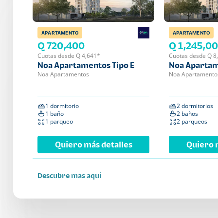
APARTAMENTO
APARTAMENTO
Q 720,400
Q 1,245,0
Cuotas desde Q 4,641*
Cuotas desde Q 8
Noa Apartamentos Tipo E
Noa Apartam
Noa Apartamentos
Noa Apartamento
1 dormitorio
2 dormitorios
1 baño
2 baños
1 parqueo
2 parqueos
Quiero más detalles
Quiero 
Descubre mas aqui