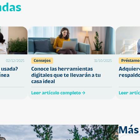
ndas
Consejos
Préstamo
02/12/2025
31/10/2025
 usada?
Conoce las herramientas
Adquiere
ínea
digitales que te llevarán a tu
respaldo
casa ideal
Leer artículo completo
Leer artí
Más 