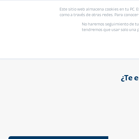
Proyecto
Modelo
Inmo
Este sitio web almacena cookies en tu PC. E
Vivienda
como a través de otras redes. Para conocer 
Ingresa el nombre del proyecto
No haremos seguimiento de tu i
tendremos que usar solo una pe
¿Te 
APARTAMENTO
Q 1,250,000
Cuotas desde Q 8,052*
Atarah Ágata
Atarah