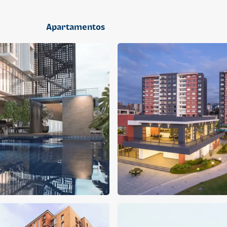
2 dormitorios
Apartamentos
APARTAMENTO
APARTAMENTO
Q 1,400,000
Q 1,300,000
Cuotas desde Q 9,019*
Cuotas desde Q 8,374*
CENTRICO MADRID
CENTRICO MADRID 2
CENTRICO
CENTRICO
2 dormitorios
1 baño
2 parqueos
2 dormitorios
1 baño
1 parqueo