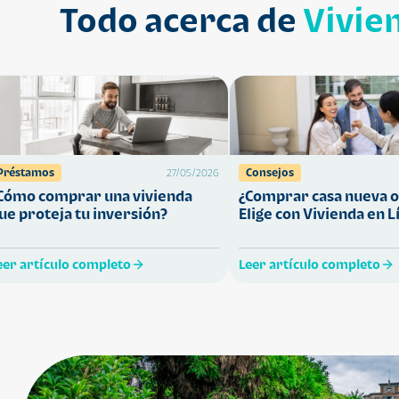
Todo acerca de
Vivie
Préstamos
Consejos
27/05/2026
Cómo comprar una vivienda
¿Comprar casa nueva o
ue proteja tu inversión?
Elige con Vivienda en L
eer artículo completo
Leer artículo completo