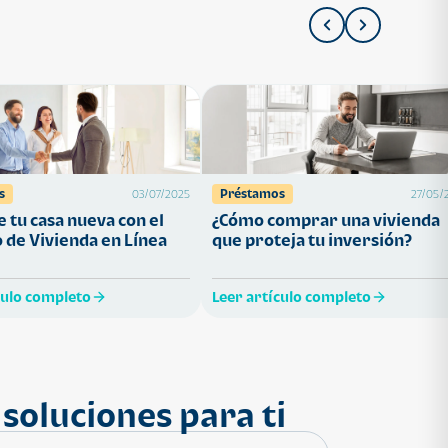
s
Préstamos
03/07/2025
27/05/
 tu casa nueva con el
¿Cómo comprar una vivienda
 de Vivienda en Línea
que proteja tu inversión?
culo completo
Leer artículo completo
soluciones para ti