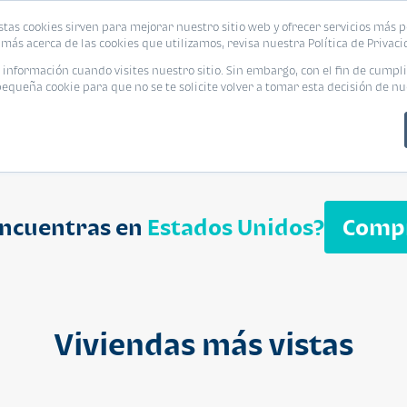
biliaria
stas cookies sirven para mejorar nuestro sitio web y ofrecer servicios más p
s
Eventos
Promociones
Blog
Encue
más acerca de las cookies que utilizamos, revisa nuestra Política de Privaci
nformación cuando visites nuestro sitio. Sin embargo, con el fin de cumpli
queña cookie para que no se te solicite volver a tomar esta decisión de nu
encuentras en
Estados Unidos?
Comp
APARTAMENT
$ 232,050
Cuotas desde $ 
Viviendas más vistas
Segheria A
Segheria Apar