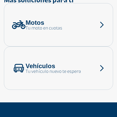
Motos
¿Necesitas ayuda?
Tu moto en cuotas
Consulta las preguntas frecuentes
Vehículos
Tu vehículo nuevo te espera