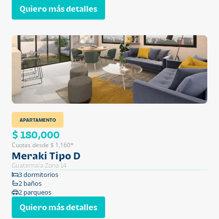
Quiero más detalles
APARTAMENTO
$ 180,000
Cuotas desde $ 1,160*
Meraki Tipo D
Guatemala Zona 14
3 dormitorios
2 baños
2 parqueos
Quiero más detalles