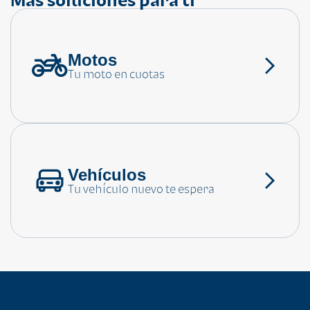
Motos
¿Necesitas ayuda?
Tu moto en cuotas
Consulta las preguntas frecuentes
Vehículos
Tu vehículo nuevo te espera