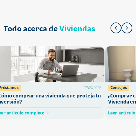
Todo acerca de
Viviendas
Préstamos
Consejos
27/05/2026
Cómo comprar una vivienda que proteja tu
¿Comprar ca
nversión?
Vivienda en
eer artículo completo
Leer artícul