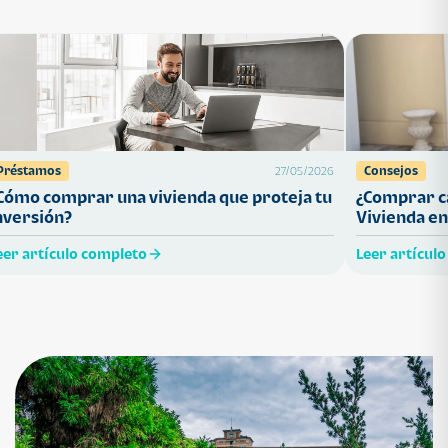
Préstamos
Consejos
27/05/2026
Cómo comprar una vivienda que proteja tu
¿Comprar ca
nversión?
Vivienda en
eer artículo completo
Leer artícul