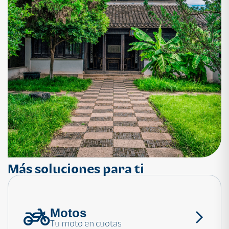
Más soluciones para ti
Motos
¿Necesitas ayuda?
Tu moto en cuotas