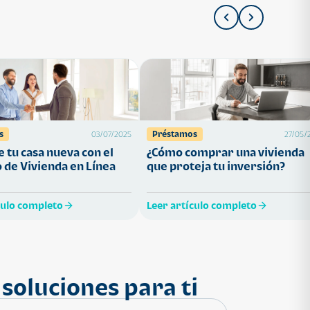
s
Préstamos
03/07/2025
27/05/
 tu casa nueva con el
¿Cómo comprar una vivienda
 de Vivienda en Línea
que proteja tu inversión?
culo completo
Leer artículo completo
soluciones para ti