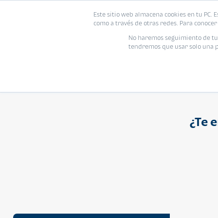
Proyecto
Modelo
Inmo
Este sitio web almacena cookies en tu PC. E
Vivienda
como a través de otras redes. Para conocer 
Ingresa el nombre del proyecto
No haremos seguimiento de tu i
tendremos que usar solo una pe
¿Te 
APARTAMENTO
Q 1,250,000
Cuotas desde Q 8,052*
Atarah Ágata
Atarah