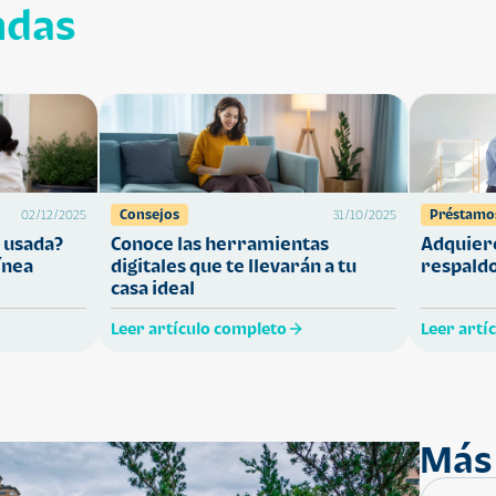
ndas
Consejos
Préstamo
02/12/2025
31/10/2025
 usada?
Conoce las herramientas
Adquiere
ínea
digitales que te llevarán a tu
respaldo
casa ideal
Leer artículo completo
Leer artí
Más 