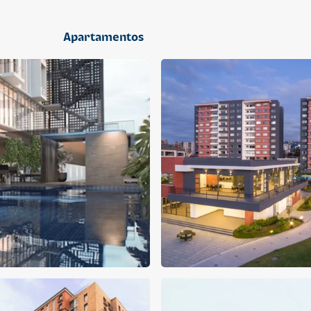
2 dormitorios
Apartamentos
APARTAMENTO
APARTAMENTO
Q 1,400,000
Q 1,300,000
Cuotas desde Q 9,019*
Cuotas desde Q 8,374*
CENTRICO MADRID
CENTRICO MADRID 2
CENTRICO
CENTRICO
2 dormitorios
1 baño
2 parqueos
2 dormitorios
1 baño
1 parqueo