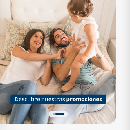
RTAMENTO
APARTAMENTO
1,136,200
Q 1,559,700
as desde Q 7,319*
Cuotas desde Q 10,047*
 Apartamentos Tipo B
Noa Apartamentos Tipo A
Apartamentos
Noa Apartamentos
dormitorios
3 dormitorios
baños
2 baños
parqueo
2 parqueos
Quiero más detalles
Quiero más detalles