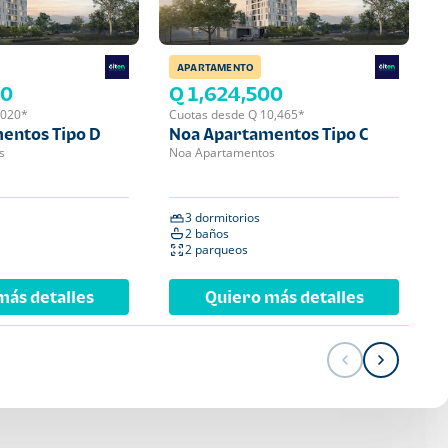
APARTAMENTO
APA
00
Q 1,624,500
Q 
,020*
Cuotas desde Q 10,465*
Cuot
entos Tipo D
Noa Apartamentos Tipo C
Noa
s
Noa Apartamentos
Noa 
3 dormitorios
2 
2 baños
2 
2 parqueos
1 
más detalles
Quiero más detalles