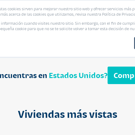
biliaria
stas cookies sirven para mejorar nuestro sitio web y ofrecer servicios más p
s
Eventos
Promociones
Blog
Encue
más acerca de las cookies que utilizamos, revisa nuestra Política de Privaci
nformación cuando visites nuestro sitio. Sin embargo, con el fin de cumpli
queña cookie para que no se te solicite volver a tomar esta decisión de nu
encuentras en
Estados Unidos?
Comp
APARTAMENT
$ 232,050
Cuotas desde $ 
Viviendas más vistas
Segheria A
Segheria Apar