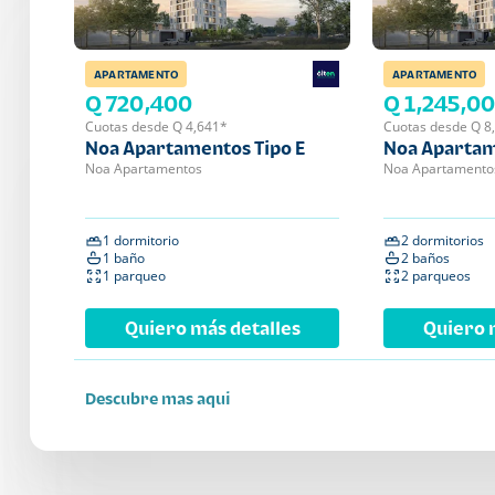
APARTAMENTO
APARTAMENTO
Q 720,400
Q 1,245,0
Cuotas desde Q 4,641*
Cuotas desde Q 8
Noa Apartamentos Tipo E
Noa Apartam
Noa Apartamentos
Noa Apartamento
1 dormitorio
2 dormitorios
1 baño
2 baños
1 parqueo
2 parqueos
Quiero más detalles
Quiero 
Descubre mas aqui