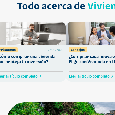
Todo acerca de
Vivie
Préstamos
Consejos
27/05/2026
Cómo comprar una vivienda
¿Comprar casa nueva o
ue proteja tu inversión?
Elige con Vivienda en L
eer artículo completo
Leer artículo completo