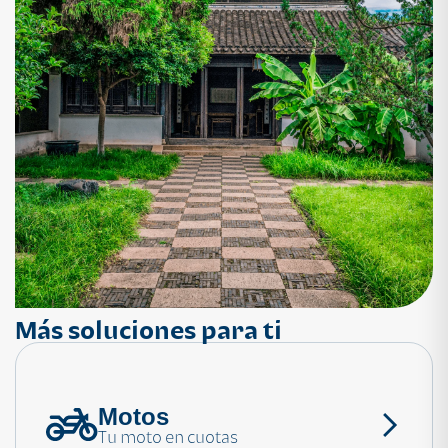
Más soluciones para ti
Motos
¿Necesitas ayuda?
Tu moto en cuotas