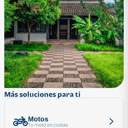
Más soluciones para ti
Motos
¿Necesitas ayuda?
Tu moto en cuotas