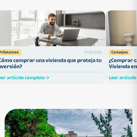
Préstamos
Consejos
27/05/2026
Cómo comprar una vivienda que proteja tu
¿Comprar ca
nversión?
Vivienda en
eer artículo completo
Leer artícul