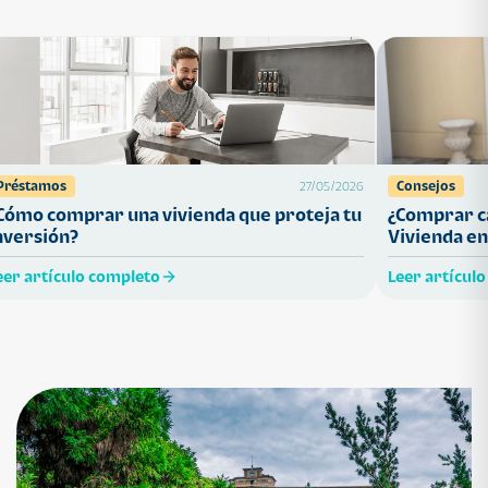
Préstamos
Consejos
27/05/2026
Cómo comprar una vivienda que proteja tu
¿Comprar ca
nversión?
Vivienda en
eer artículo completo
Leer artícul