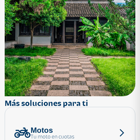
Más soluciones para ti
Motos
¿Necesitas ayuda?
Tu moto en cuotas