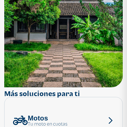
Más soluciones para ti
Motos
¿Necesitas ayuda?
Tu moto en cuotas