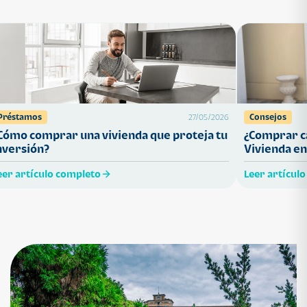
Préstamos
Consejos
27/05/2026
Cómo comprar una vivienda que proteja tu
¿Comprar ca
nversión?
Vivienda en
eer artículo completo
Leer artícul