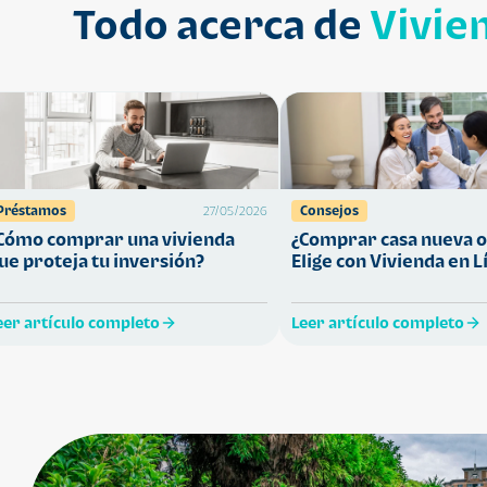
Todo acerca de
Vivie
Préstamos
Consejos
27/05/2026
Cómo comprar una vivienda
¿Comprar casa nueva o
ue proteja tu inversión?
Elige con Vivienda en L
eer artículo completo
Leer artículo completo