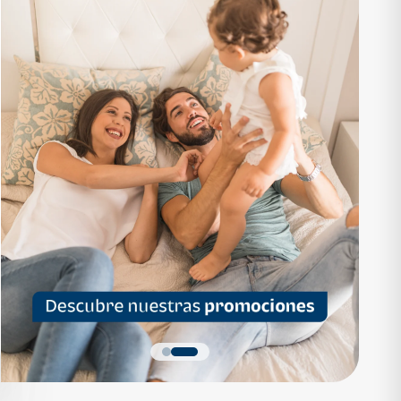
RTAMENTO
APARTAMENTO
1,136,200
Q 1,559,700
as desde Q 7,319*
Cuotas desde Q 10,047*
 Apartamentos Tipo B
Noa Apartamentos Tipo A
Apartamentos
Noa Apartamentos
dormitorios
3 dormitorios
baños
2 baños
parqueo
2 parqueos
Quiero más detalles
Quiero más detalles