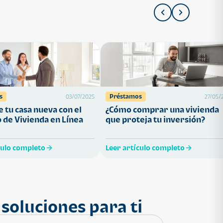
s
Préstamos
03/07/2025
27/05/
 tu casa nueva con el
¿Cómo comprar una vivienda
 de Vivienda en Línea
que proteja tu inversión?
culo completo
Leer artículo completo
soluciones para ti