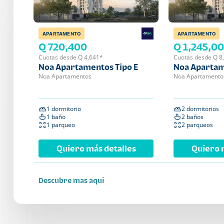
APARTAMENTO
APARTAMENTO
Q 720,400
Q 1,245,0
Cuotas desde Q 4,641*
Cuotas desde Q 8
Noa Apartamentos Tipo E
Noa Apartam
Noa Apartamentos
Noa Apartamento
1 dormitorio
2 dormitorios
1 baño
2 baños
1 parqueo
2 parqueos
Quiero más detalles
Quiero 
Descubre mas aqui