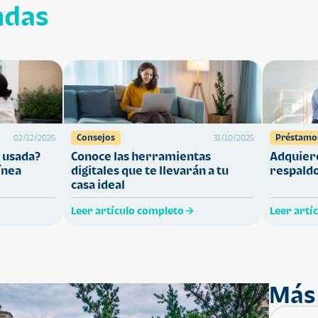
ndas
Consejos
Préstamo
02/12/2025
31/10/2025
 usada?
Conoce las herramientas
Adquiere
ínea
digitales que te llevarán a tu
respaldo
casa ideal
Leer artículo completo
Leer artí
Más 