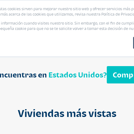
biliaria
stas cookies sirven para mejorar nuestro sitio web y ofrecer servicios más p
s
Eventos
Promociones
Blog
Encue
más acerca de las cookies que utilizamos, revisa nuestra Política de Privaci
nformación cuando visites nuestro sitio. Sin embargo, con el fin de cumpli
queña cookie para que no se te solicite volver a tomar esta decisión de nu
encuentras en
Estados Unidos?
Comp
APARTAMENT
$ 232,050
Cuotas desde $ 
Viviendas más vistas
Segheria A
Segheria Apar