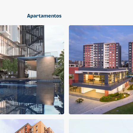
2 dormitorios
Apartamentos
APARTAMENTO
APARTAMENTO
Q 1,400,000
Q 1,300,000
Cuotas desde Q 9,019*
Cuotas desde Q 8,374*
CENTRICO MADRID
CENTRICO MADRID 2
CENTRICO
CENTRICO
2 dormitorios
1 baño
2 parqueos
2 dormitorios
1 baño
1 parqueo