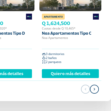
APARTAMENTO
APA
00
Q 1,624,500
Q 
,020*
Cuotas desde Q 10,465*
Cuot
entos Tipo D
Noa Apartamentos Tipo C
Noa
s
Noa Apartamentos
Noa 
3 dormitorios
2 
2 baños
2 
2 parqueos
1 
más detalles
Quiero más detalles