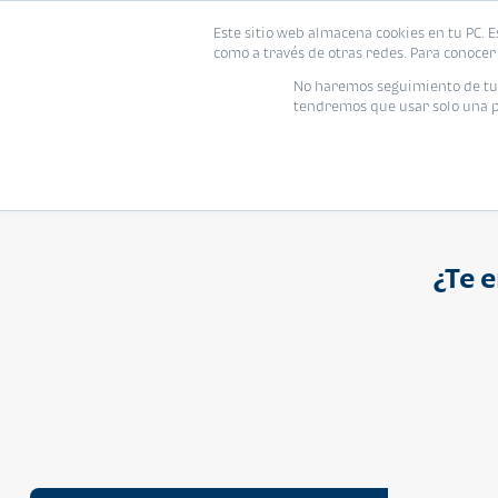
Proyecto
Modelo
Inmo
Este sitio web almacena cookies en tu PC. E
Vivienda
como a través de otras redes. Para conocer 
Ingresa el nombre del proyecto
No haremos seguimiento de tu i
tendremos que usar solo una pe
¿Te 
APARTAMENTO
Q 1,250,000
Cuotas desde Q 8,052*
Atarah Ágata
Atarah