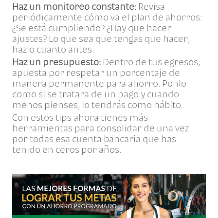
Haz un monitoreo constante:
Revisa
periódicamente cómo va el plan de ahorros:
¿Se está cumpliendo? ¿Hay que hacer
ajustes? Lo que sea que tengas que hacer,
hazlo cuanto antes.
Haz un presupuesto:
Dentro de tus egresos,
apuesta por respetar un porcentaje de
manera permanente para ahorro. Ponlo
como si se tratara de un pago y cuando
menos pienses, lo tendrás como hábito.
Con estos tips ahora tienes más
herramientas para consolidar de una vez
por todas esa cuenta bancaria que has
tenido en ceros por años.