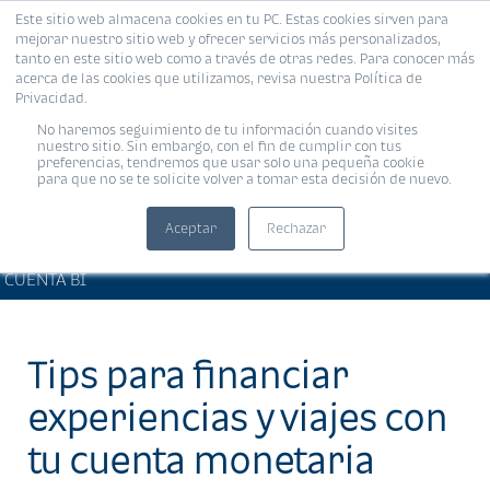
Este sitio web almacena cookies en tu PC. Estas cookies sirven para
MENÚ
mejorar nuestro sitio web y ofrecer servicios más personalizados,
tanto en este sitio web como a través de otras redes. Para conocer más
acerca de las cookies que utilizamos, revisa nuestra Política de
Privacidad.
No haremos seguimiento de tu información cuando visites
nuestro sitio. Sin embargo, con el fin de cumplir con tus
preferencias, tendremos que usar solo una pequeña cookie
para que no se te solicite volver a tomar esta decisión de nuevo.
Aceptar
Rechazar
BIENESTAR FINANCIERO •
Compartir:
CUENTA BI
Tips para financiar
experiencias y viajes con
tu cuenta monetaria