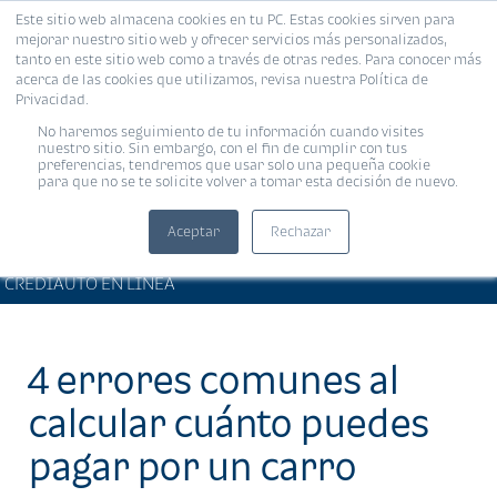
Este sitio web almacena cookies en tu PC. Estas cookies sirven para
MENÚ
mejorar nuestro sitio web y ofrecer servicios más personalizados,
tanto en este sitio web como a través de otras redes. Para conocer más
acerca de las cookies que utilizamos, revisa nuestra Política de
Privacidad.
No haremos seguimiento de tu información cuando visites
nuestro sitio. Sin embargo, con el fin de cumplir con tus
preferencias, tendremos que usar solo una pequeña cookie
para que no se te solicite volver a tomar esta decisión de nuevo.
Aceptar
Rechazar
ARTÍCULOS DE INTERÉS •
Compartir:
CREDIAUTO EN LÍNEA
4 errores comunes al
calcular cuánto puedes
pagar por un carro