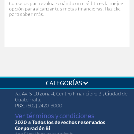
Consejos para evaluar cuándo un crédito es la mejor
opción para alcanzar tus metas financieras. Haz clic
para saber más.
CATEGORÍAS
7a. Av. 5-10 zona 4, Centro Financiero Bi, Ciudad de
Guatemala.
PBX: (502) 2420-3000
Ver términos y condiciones
2020 © Todos los derechos reservados
Corporación Bi
App Bi en Línea para Android