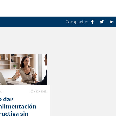
Compartir:
ial
07 / 10 / 2025
 dar
alimentación
ructiva sin