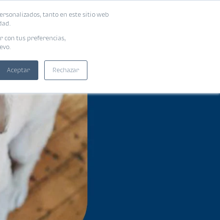
ersonalizados, tanto en este sitio web
SUSCRIBIRME
ADORAS
EBOOKS
dad.
r con tus preferencias,
evo.
Aceptar
Rechazar