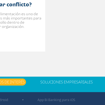
ar conflicto?
alimentación es uno de
res más importantes para
rollo dentro de
r organización.
OS DE INTERÉS
SOLUCIONES EMPRESARIALES
droid
App Bi Banking para iOS
•