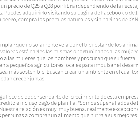
n un precio de Q25 a Q28 por libra (dependiendo de la recet
as. Puedes adquirirlo visitando su página de Facebook o de I
 perro, compra los premios naturales y sin harinas de KANI
plar que no solamente vela por el bienestar de los animal
valores está darles las mismas oportunidades a las mujer
mo a las mujeres que los hombres y procuran que su fuerza
n a pequeños agricultores locales para impulsar el desarr
sea más sostenible. Buscan crear un ambiente en el cual t
edan crecer juntas.
rgullece de poder ser parte del crecimiento de esta empre
crédito e incluso pago de planilla. “Somos súper aliados de 
Nuestra relación es muy, muy buena, realmente excepcional
ias perrunas a comprar un alimento que nutra a sus mejores