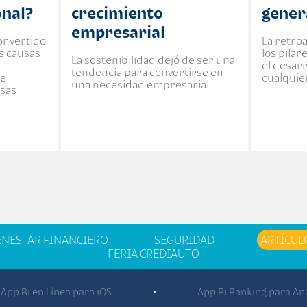
onal?
crecimiento
gener
empresarial
convertido
La retro
es causas
los pila
La sostenibilidad dejó de ser una
el desar
tendencia para convertirse en
te
cualquie
una necesidad empresarial.
esas
ENESTAR FINANCIERO
SEGURIDAD
ARTÍCUL
FERIA CREDIAUTO
App Bi en Línea para iOS
App Bi Banking para An
•