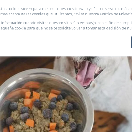
stas cookies sirven para mejorar nuestro sitio web y ofrecer servicios más p
PROMOCIONES
CALCUL
más acerca de las cookies que utilizamos, revisa nuestra Política de Privaci
nformación cuando visites nuestro sitio. Sin embargo, con el fin de cumpli
queña cookie para que no se te solicite volver a tomar esta decisión de nu