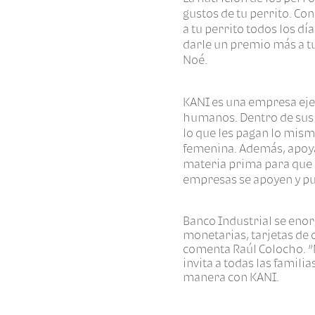
gustos de tu perrito. Co
a tu perrito todos los dí
darle un premio más a tu
Noé.
KANI es una empresa ejem
humanos. Dentro de sus 
lo que les pagan lo mis
femenina. Además, apoya
materia prima para que 
empresas se apoyen y pu
Banco Industrial se eno
monetarias, tarjetas de 
comenta Raúl Colocho. “
invita a todas las famil
manera con KANI.