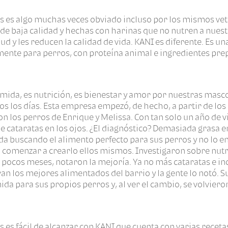
os es algo muchas veces obviado incluso por los mismos ve
 baja calidad y hechas con harinas que no nutren a nuestr
ud y les reducen la calidad de vida. KANI es diferente. Es 
ente para perros, con proteína animal e ingredientes pr
mida, es nutrición, es bienestar y amor por nuestras masc
os los días. Esta empresa empezó, de hecho, a partir de lo
on los perros de Enrique y Melissa. Con tan solo un año de v
 cataratas en los ojos. ¿El diagnóstico? Demasiada grasa 
da buscando el alimento perfecto para sus perros y no lo e
 comenzar a crearlo ellos mismos. Investigaron sobre nutr
 pocos meses, notaron la mejoría. Ya no más cataratas e in
an los mejores alimentados del barrio y la gente lo notó. S
a para sus propios perros y, al ver el cambio, se volvier
s es fácil de alcanzar con KANI que cuenta con varias receta