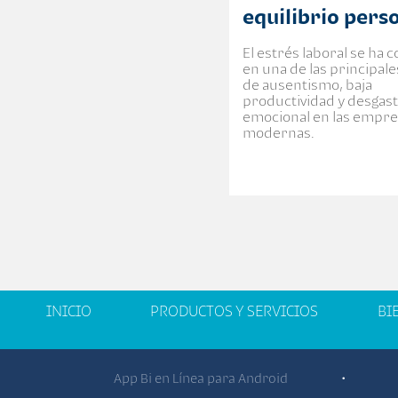
equilibrio pers
El estrés laboral se ha 
en una de las principal
de ausentismo, baja
productividad y desgas
emocional en las empr
modernas.
INICIO
PRODUCTOS Y SERVICIOS
BI
App Bi en Línea para Android
•