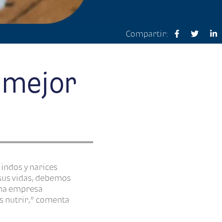
Compartir:
a mejor
lindos y narices
sus vidas, debemos
 una empresa
es nutrir,” comenta