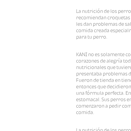
La nutrición de los perr
recomiendan croquetas de
les dan problemas de sal
comida creada especialm
para tu perro.
KANI no es solamente co
corazones de alegría tod
nutricionales que tuvier
presentaba problemas de
Fueron de tienda en tien
entonces que decidieron
una fórmula perfecta. En
estomacal. Sus perros er
comenzaron a pedir comid
comida.
La nutrición de los perro