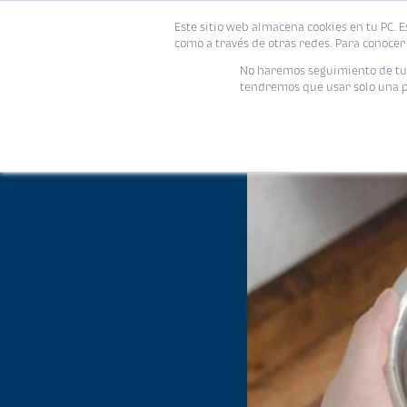
Este sitio web almacena cookies en tu PC. E
como a través de otras redes. Para conocer 
No haremos seguimiento de tu i
tendremos que usar solo una pe