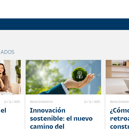
NADOS
11 / 11 / 2025
Banco Industrial
11 / 11 / 2025
Banco Industr
el
Innovación
¿Cómo
sostenible: el nuevo
retro
camino del
const