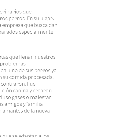
terinarios que
os perros. En su lugar,
una empresa que busca dar
eparados especialmente
otas que llenan nuestros
s problemas
ida, uno de sus perros ya
en su comida procesada.
ncontraron. Fue
ición canina y crearon
cluso gases o malestar
us amigos y familia
on amantes de la nueva
s que se adaptan a los