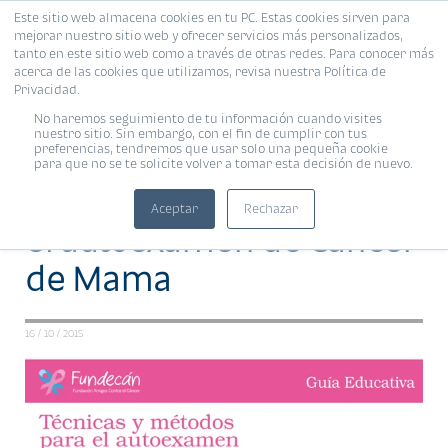
Este sitio web almacena cookies en tu PC. Estas cookies sirven para
MENÚ
mejorar nuestro sitio web y ofrecer servicios más personalizados,
tanto en este sitio web como a través de otras redes. Para conocer más
acerca de las cookies que utilizamos, revisa nuestra Política de
Privacidad.
ARTÍCULOS DE INTERÉS •
Compartir:
BANCO INDUSTRIAL
No haremos seguimiento de tu información cuando visites
nuestro sitio. Sin embargo, con el fin de cumplir con tus
preferencias, tendremos que usar solo una pequeña cookie
para que no se te solicite volver a tomar esta decisión de nuevo.
Técnicas y Métodos para
Aceptar
Rechazar
el autoexamen de Cáncer
de Mama
16 / 10 / 2015