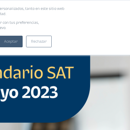
ersonalizados, tanto en este sitio web
SUSCRIBIRME
ADORAS
EBOOKS
dad.
r con tus preferencias,
evo.
Aceptar
Rechazar