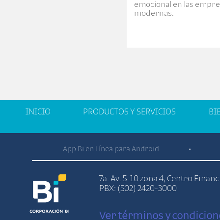
emocional en las empr
modernas.
INICIO
PRODUCTOS Y SERVICIOS
BI
App Bi en Línea para Android
•
7a. Av. 5-10 zona 4, Centro Finan
PBX: (502) 2420-3000
Ver términos y condicion