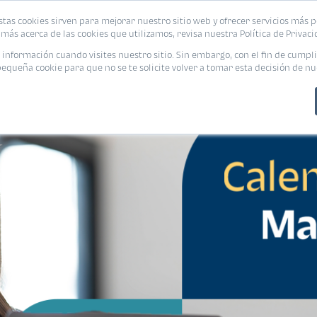
stas cookies sirven para mejorar nuestro sitio web y ofrecer servicios más p
PROMOCIONES
CALCUL
más acerca de las cookies que utilizamos, revisa nuestra Política de Privaci
nformación cuando visites nuestro sitio. Sin embargo, con el fin de cumpli
queña cookie para que no se te solicite volver a tomar esta decisión de nu