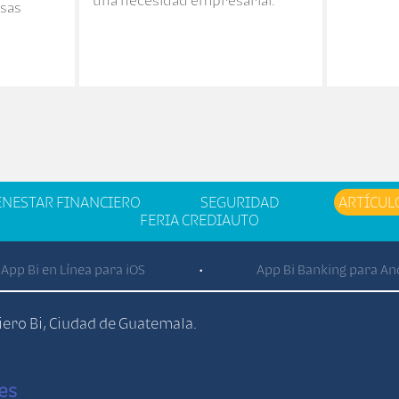
una necesidad empresarial.
esas
ENESTAR FINANCIERO
SEGURIDAD
ARTÍCUL
FERIA CREDIAUTO
App Bi en Línea para iOS
App Bi Banking para An
•
ciero Bi, Ciudad de Guatemala.
es