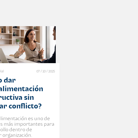
ial
07 / 10 / 2025
 dar
alimentación
ructiva sin
ar conflicto?
alimentación es uno de
res más importantes para
rollo dentro de
r organización.