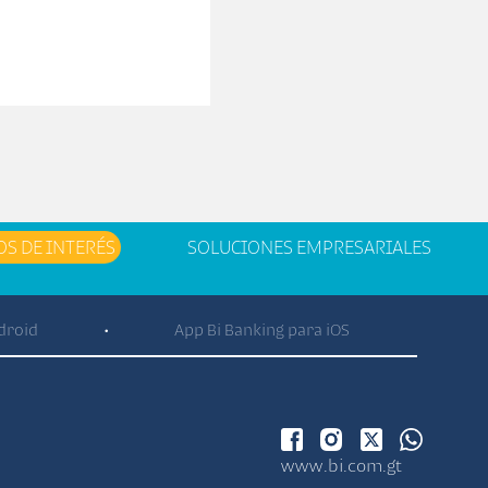
OS DE INTERÉS
SOLUCIONES EMPRESARIALES
droid
App Bi Banking para iOS
•
www.bi.com.gt