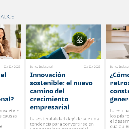
NADOS
11 / 11 / 2025
Banco Industrial
11 / 11 / 2025
Banco Industr
el
Innovación
¿Cómo
sostenible: el nuevo
retro
camino del
const
onal?
crecimiento
gener
empresarial
convertido
La retro
es causas
los pila
La sostenibilidad dejó de ser una
el desar
tendencia para convertirse en
te
cualquie