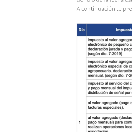
A continuación te pre