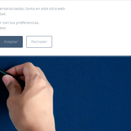
ersonalizados, tanto en este sitio web
SUSCRIBIRME
ADORAS
EBOOKS
dad.
r con tus preferencias,
evo.
Aceptar
Rechazar