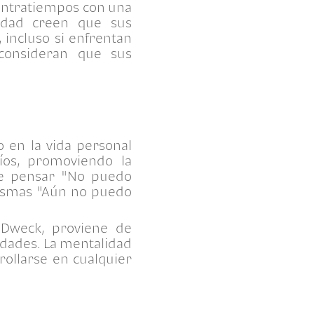
contratiempos con una
lidad creen que sus
 incluso si enfrentan
onsideran que sus
o en la vida personal
íos, promoviendo la
 de pensar "No puedo
mismas "Aún no puedo
l Dweck, proviene de
 edades. La mentalidad
ollarse en cualquier