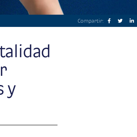
Compartir:
talidad
r
 y