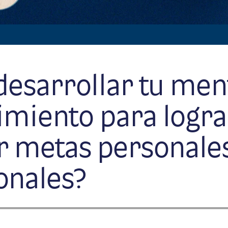
esarrollar tu men
imiento para logra
r metas personales
onales?