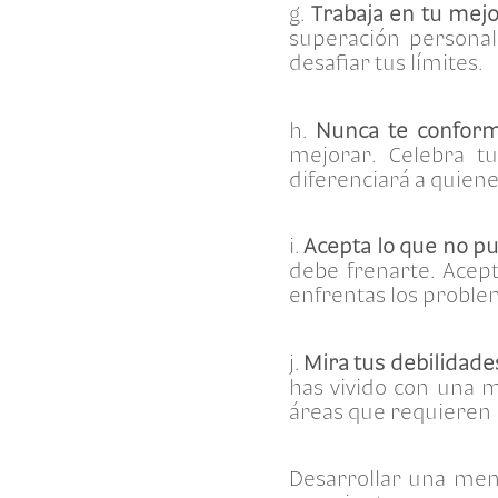
g.
Trabaja en tu mejo
superación personal
desafiar tus límites.
h.
Nunca te conform
mejorar. Celebra t
diferenciará a quien
i.
Acepta lo que no p
debe frenarte. Acept
enfrentas los probl
j.
Mira tus debilidad
has vivido con una 
áreas que requieren p
Desarrollar una men