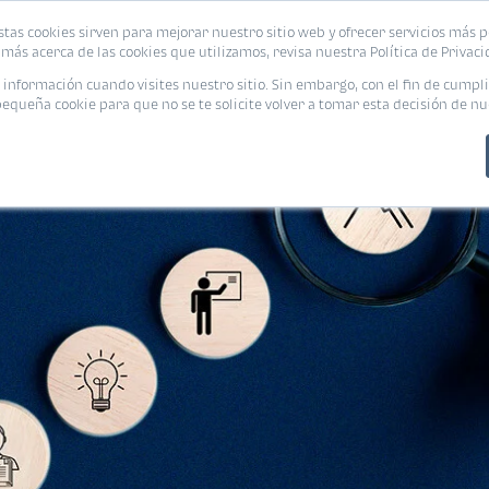
stas cookies sirven para mejorar nuestro sitio web y ofrecer servicios más p
PROMOCIONES
CALCUL
más acerca de las cookies que utilizamos, revisa nuestra Política de Privaci
nformación cuando visites nuestro sitio. Sin embargo, con el fin de cumpli
queña cookie para que no se te solicite volver a tomar esta decisión de nu