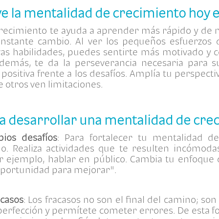
ve la mentalidad de crecimiento hoy e
recimiento te ayuda a aprender más rápido y de 
stante cambio. Al ver los pequeños esfuerzos 
vas habilidades, puedes sentirte más motivado y
Además, te da la perseverancia necesaria para su
positiva frente a los desafíos. Amplía tu perspecti
otros ven limitaciones.
ra desarrollar una mentalidad de cre
pios desafíos
: Para fortalecer tu mentalidad d
mo. Realiza actividades que te resulten incómoda
r ejemplo, hablar en público. Cambia tu enfoque
 oportunidad para mejorar".
acasos
: Los fracasos no son el final del camino; so
a perfección y permítete cometer errores. De esta 