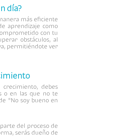
n día?
manera más eficiente
de aprendizaje como
 comprometido con tu
perar obstáculos, al
va, permitiéndote ver
cimiento
e crecimiento, debes
s o en las que no te
 de "No soy bueno en
n parte del proceso de
forma, serás dueño de