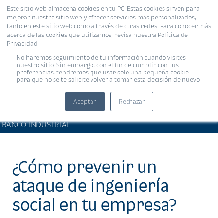
Este sitio web almacena cookies en tu PC. Estas cookies sirven para
MENÚ
mejorar nuestro sitio web y ofrecer servicios más personalizados,
tanto en este sitio web como a través de otras redes. Para conocer más
acerca de las cookies que utilizamos, revisa nuestra Política de
Privacidad.
No haremos seguimiento de tu información cuando visites
nuestro sitio. Sin embargo, con el fin de cumplir con tus
preferencias, tendremos que usar solo una pequeña cookie
para que no se te solicite volver a tomar esta decisión de nuevo.
Aceptar
Rechazar
ARTÍCULOS DE INTERÉS •
Compartir:
BANCO INDUSTRIAL
¿Cómo prevenir un
ataque de ingeniería
social en tu empresa?