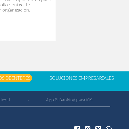
rollo dentro de
r organización.
OS DE INTERÉS
SOLUCIONES EMPRESARIALES
droid
App Bi Banking para iOS
•