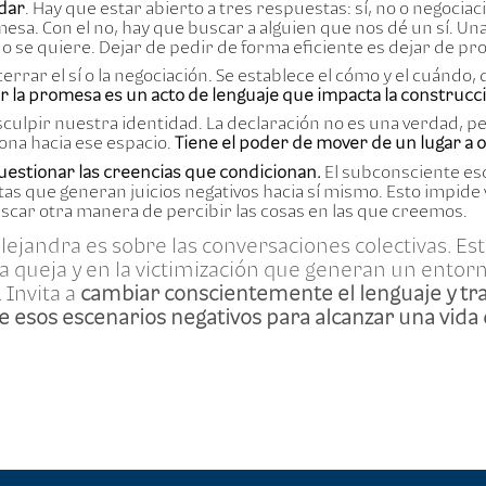
dar
. Hay que estar abierto a tres respuestas: sí, no o negociac
esa. Con el no, hay que buscar a alguien que nos dé un sí. Una
do se quiere. Dejar de pedir de forma eficiente es dejar de p
cerrar el sí o la negociación. Se establece el cómo y el cuándo,
r la promesa es un acto de lenguaje que impacta la construcció
sculpir nuestra identidad. La declaración no es una verdad, per
ona hacia ese espacio.
Tiene el poder de mover de un lugar a 
uestionar las creencias que condicionan.
El subconsciente es
s que generan juicios negativos hacia sí mismo. Esto impide ve
car otra manera de percibir las cosas en las que creemos.
 Alejandra es sobre las conversaciones colectivas. 
 la queja y en la victimización que generan un entorn
 Invita a
cambiar conscientemente el lenguaje y tra
 esos escenarios negativos para alcanzar una vida