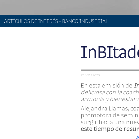
ARTÍCULOS DE INTERÉS • BANCO INDUSTRIAL
InBItad
27 / 07 / 2020
En esta emisión de
I
deliciosa con la coa
armonía y bienestar a
Alejandra Llamas, coa
promotora de seminar
surgir hacia una nue
este tiempo de resurg