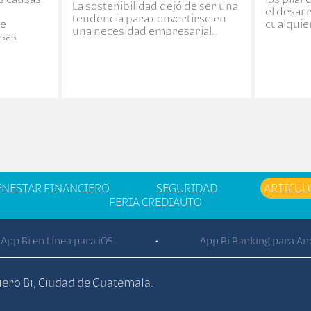
La sostenibilidad dejó de ser una
el desar
tendencia para convertirse en
te
cualquie
una necesidad empresarial.
esas
ENESTAR FINANCIERO
SEGURIDAD
ARTÍCUL
FERIA CREDIAUTO
App Bi en Línea para iOS
App Bi Banking para An
•
ciero Bi, Ciudad de Guatemala.