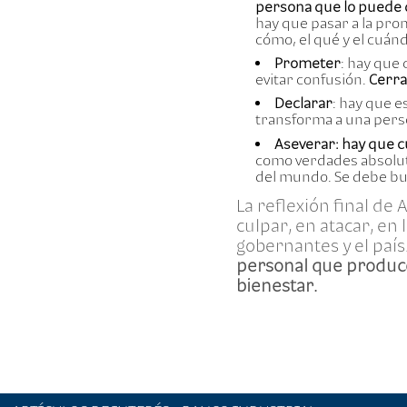
persona que lo puede 
hay que pasar a la prom
cómo, el qué y el cuán
Prometer
: hay que 
evitar confusión.
Cerra
Declarar
: hay que e
transforma a una pers
Aseverar: hay que c
como verdades absoluta
del mundo. Se debe bus
La reflexión final de
culpar, en atacar, en
gobernantes y el país.
personal que produce
bienestar.