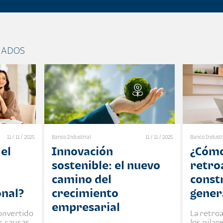
NADOS
11 / 11 / 2025
Banco Industrial
11 / 11 / 2025
Banco Industr
el
Innovación
¿Cómo
sostenible: el nuevo
retro
camino del
const
onal?
crecimiento
gener
empresarial
convertido
La retro
es causas
los pila