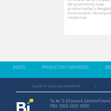
de ausentismo, baja
productividad y desgas
emocional en las empr
modernas.
INICIO
PRODUCTOS Y SERVICIOS
BI
App Bi en Línea para Android
•
7a. Av. 5-10 zona 4, Centro Finan
PBX: (502) 2420-3000