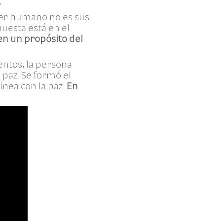
.”
 ser humano no es sus
puesta está en el
 en un propósito del
ntos, la persona
 paz. Se formó el
inea con la paz.
En