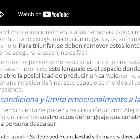
na y limita emocionalmente a las personas. Coloca 
l ser humano escoge una opción negativa, de sufrimi
o enojo.
Para triunfar, se deben remover estos lentes
omo asegura la coach, no es fácil.
r que las personas no reaccionan ante lo que pasa,
a pasar. Entonces,
este lenguaje es el espacio dond
 abre la posibilidad de producir un cambio,
como a
 una relación dañina. Este espacio se moldea al us
nsciente.
 condiciona y limita emocionalmente a l
 herramienta de poder y de creación, afirma Alejan
 y utilizar los
cuatro actos del lenguaje que const
una persona desea ser
:
nder a pedir.
Se debe pedir con claridad y de manera directa l