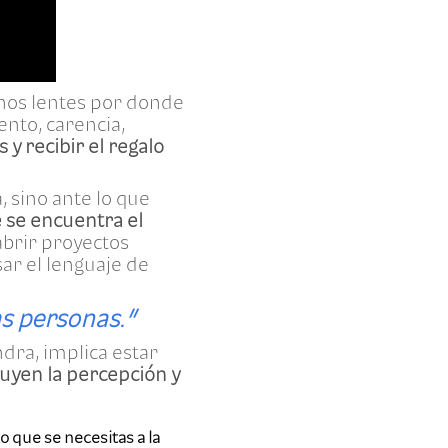
unos lentes por donde
ento, carencia,
 y recibir el regalo
 sino ante lo que
e se encuentra el
brir proyectos
ar el lenguaje de
as personas.”
dra, implica estar
ruyen la percepción y
o que se necesitas a la