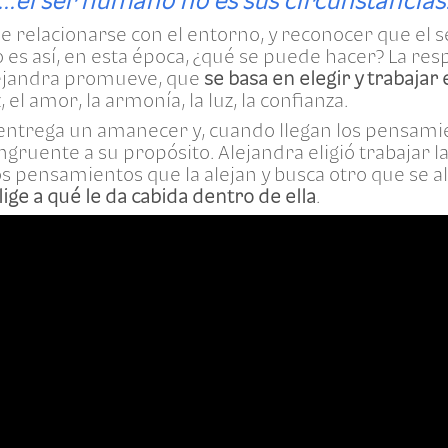
...el ser humano no es sus circunstancias
de relacionarse con el entorno, y reconocer que el
o es así, en esta época, ¿qué se puede hacer? La res
ejandra promueve, que
se basa en elegir y trabajar
, el amor, la armonía, la luz, la confianza.
entrega un amanecer y, cuando llegan los pensamie
uente a su propósito. Alejandra eligió trabajar la
s pensamientos que la alejan y busca otro que se al
lige a qué le da cabida dentro de ella
.