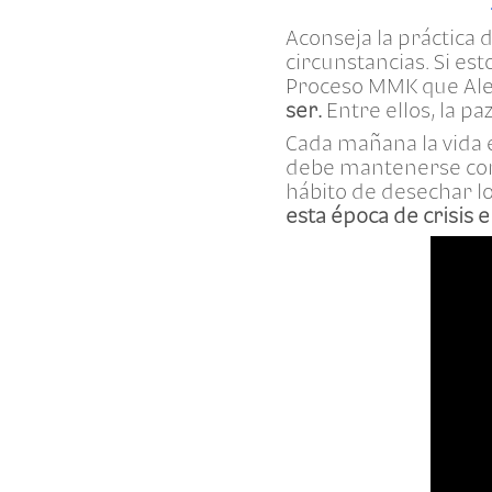
“
Aconseja la práctica 
circunstancias. Si est
Proceso MMK que Al
ser.
Entre ellos, la paz
Cada mañana la vida 
debe mantenerse congr
hábito de desechar lo
esta época de crisis e