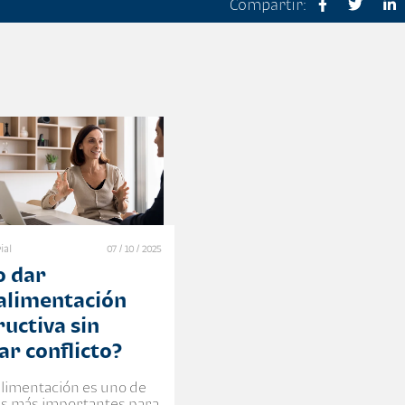
Compartir:
ial
07 / 10 / 2025
 dar
alimentación
ructiva sin
ar conflicto?
alimentación es uno de
res más importantes para