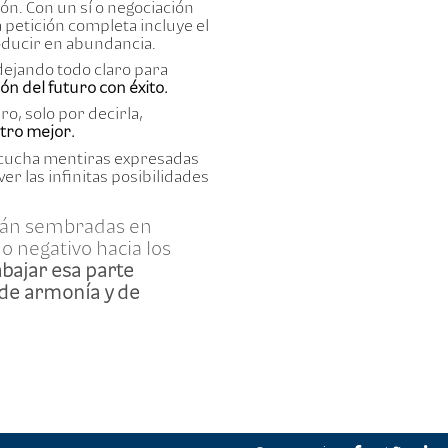
ión. Con un sí o negociación
 petición completa incluye el
roducir en abundancia.
 dejando todo claro para
n del futuro con éxito.
o, solo por decirla,
otro mejor.
cucha mentiras expresadas
r las infinitas posibilidades
Están sembradas en
o negativo hacia los
bajar esa parte
 de armonía y de