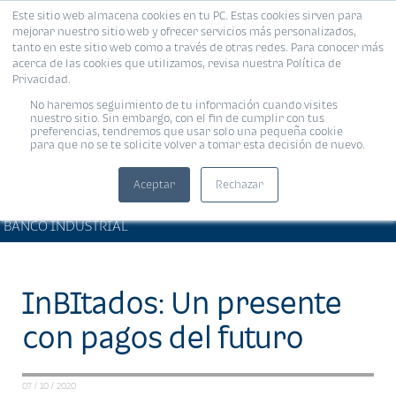
Este sitio web almacena cookies en tu PC. Estas cookies sirven para
MENÚ
mejorar nuestro sitio web y ofrecer servicios más personalizados,
tanto en este sitio web como a través de otras redes. Para conocer más
acerca de las cookies que utilizamos, revisa nuestra Política de
Privacidad.
No haremos seguimiento de tu información cuando visites
nuestro sitio. Sin embargo, con el fin de cumplir con tus
preferencias, tendremos que usar solo una pequeña cookie
para que no se te solicite volver a tomar esta decisión de nuevo.
Aceptar
Rechazar
ARTÍCULOS DE INTERÉS •
Compartir:
BANCO INDUSTRIAL
InBItados: Un presente
con pagos del futuro
07 / 10 / 2020