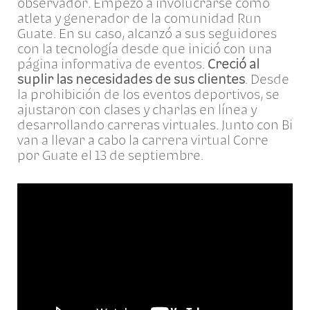
observador. Empezó a involucrarse como
atleta y generador de la comunidad Run
Guate. En su caso, alcanzó a sus seguidores
con la tecnología desde que inició con una
página informativa de eventos.
Creció al
suplir las necesidades de sus clientes
. Desde
la prohibición de los eventos deportivos, se
ajustaron con clases y charlas en línea y
desarrollando carreras virtuales. Junto con Bi
van a llevar a cabo la carrera virtual
Corre
por Guate
el 13 de septiembre.