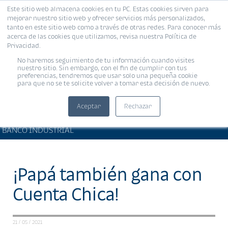
Este sitio web almacena cookies en tu PC. Estas cookies sirven para
MENÚ
mejorar nuestro sitio web y ofrecer servicios más personalizados,
tanto en este sitio web como a través de otras redes. Para conocer más
acerca de las cookies que utilizamos, revisa nuestra Política de
Privacidad.
No haremos seguimiento de tu información cuando visites
nuestro sitio. Sin embargo, con el fin de cumplir con tus
preferencias, tendremos que usar solo una pequeña cookie
para que no se te solicite volver a tomar esta decisión de nuevo.
Aceptar
Rechazar
ARTÍCULOS DE INTERÉS •
Compartir:
BANCO INDUSTRIAL
¡Papá también gana con
Cuenta Chica!
21 / 05 / 2021