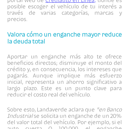
portal web de
Crediauto en Línea,
donde es
posible escoger el vehículo de tu interés a
través de varias categorías, marcas y
precios.
Valora cómo un enganche mayor reduce
la deuda total
Aportar un enganche más alto te ofrece
beneficios directos; disminuye el monto del
crédito y, en consecuencia, los intereses que
pagarás. Aunque implique más esfuerzo
inicial, representa un ahorro significativo a
largo plazo. Este es un punto clave para
reducir el costo real del vehículo.
Sobre esto, Landaverde aclara que
"
en Banco
Industrial
se solicita
un enganche de un 20%
del valor total del vehículo. Por ejemplo, si el
auto cuesta Q 100,000, el enganche