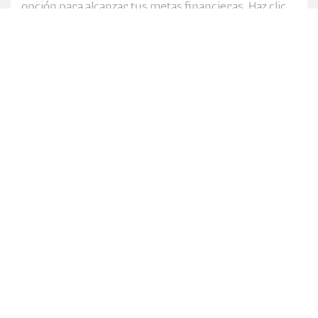
opción para alcanzar tus metas financieras. Haz clic
para saber más.
CATEGORÍAS
7a. Av. 5-10 zona 4, Centro Financiero Bi, Ciudad de
Guatemala.
PBX: (502) 2420-3000
Ver términos y condiciones
2020 © Todos los derechos reservados
Corporación Bi
App Bi en Línea para Android