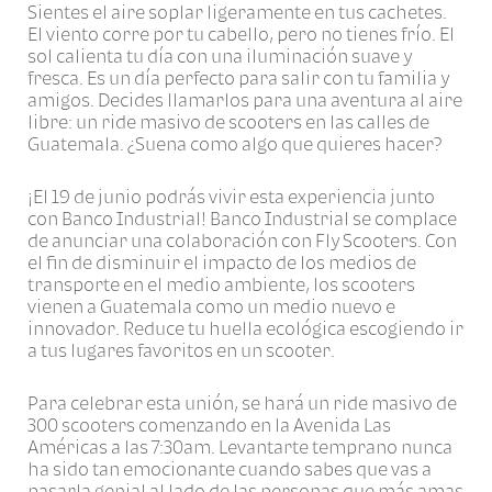
Sientes el aire soplar ligeramente en tus cachetes.
El viento corre por tu cabello, pero no tienes frío. El
sol calienta tu día con una iluminación suave y
fresca. Es un día perfecto para salir con tu familia y
amigos. Decides llamarlos para una aventura al aire
libre: un ride masivo de scooters en las calles de
Guatemala. ¿Suena como algo que quieres hacer?
¡El 19 de junio podrás vivir esta experiencia junto
con Banco Industrial! Banco Industrial se complace
de anunciar una colaboración con Fly Scooters. Con
el fin de disminuir el impacto de los medios de
transporte en el medio ambiente, los scooters
vienen a Guatemala como un medio nuevo e
innovador. Reduce tu huella ecológica escogiendo ir
a tus lugares favoritos en un scooter.
Para celebrar esta unión, se hará un ride masivo de
300 scooters comenzando en la Avenida Las
Américas a las 7:30am. Levantarte temprano nunca
ha sido tan emocionante cuando sabes que vas a
pasarla genial al lado de las personas que más amas