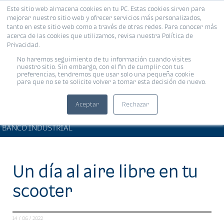
Este sitio web almacena cookies en tu PC. Estas cookies sirven para
MENÚ
mejorar nuestro sitio web y ofrecer servicios más personalizados,
tanto en este sitio web como a través de otras redes. Para conocer más
acerca de las cookies que utilizamos, revisa nuestra Política de
Privacidad.
No haremos seguimiento de tu información cuando visites
nuestro sitio. Sin embargo, con el fin de cumplir con tus
preferencias, tendremos que usar solo una pequeña cookie
para que no se te solicite volver a tomar esta decisión de nuevo.
Aceptar
Rechazar
ARTÍCULOS DE INTERÉS •
Compartir:
BANCO INDUSTRIAL
Un día al aire libre en tu
scooter
14 / 06 / 2022