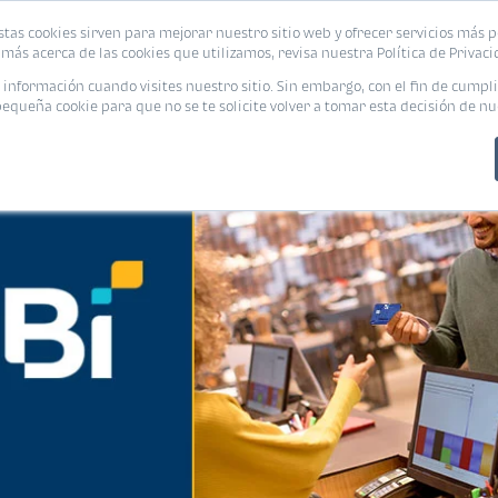
stas cookies sirven para mejorar nuestro sitio web y ofrecer servicios más p
PROMOCIONES
CALCUL
más acerca de las cookies que utilizamos, revisa nuestra Política de Privaci
nformación cuando visites nuestro sitio. Sin embargo, con el fin de cumpli
queña cookie para que no se te solicite volver a tomar esta decisión de nu