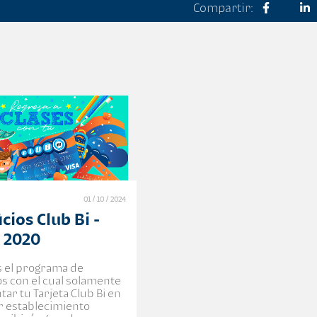
Compartir:
01 / 10 / 2024
cios Club Bi -
 2020
es el programa de
os con el cual solamente
tar tu Tarjeta Club Bi en
r establecimiento