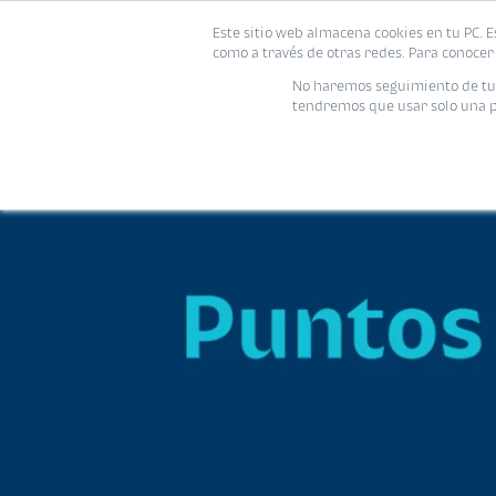
Este sitio web almacena cookies en tu PC. E
como a través de otras redes. Para conocer 
No haremos seguimiento de tu i
tendremos que usar solo una pe