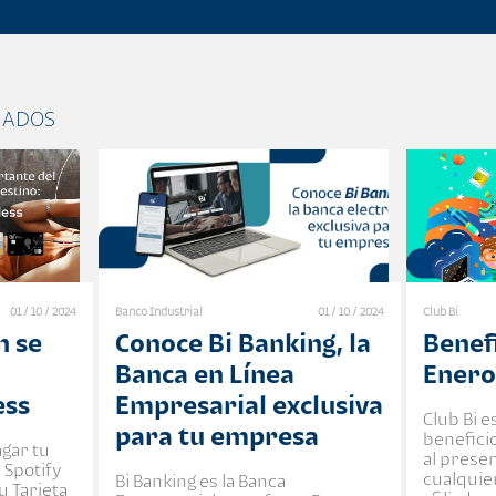
NADOS
01 / 10 / 2024
Banco Industrial
01 / 10 / 2024
Club Bi
n se
Conoce Bi Banking, la
Benefi
Banca en Línea
Enero
ess
Empresarial exclusiva
Club Bi 
para tu empresa
benefici
agar tu
al presen
 Spotify
cualquie
Bi Banking es la Banca
u Tarjeta