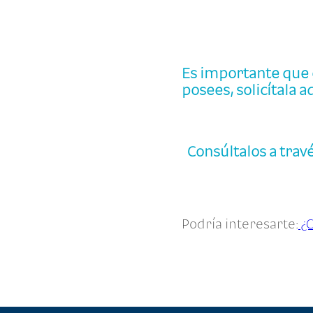
Es importante que c
posees, solicítala a
Consúltalos a trav
Podría interesarte:
¿C