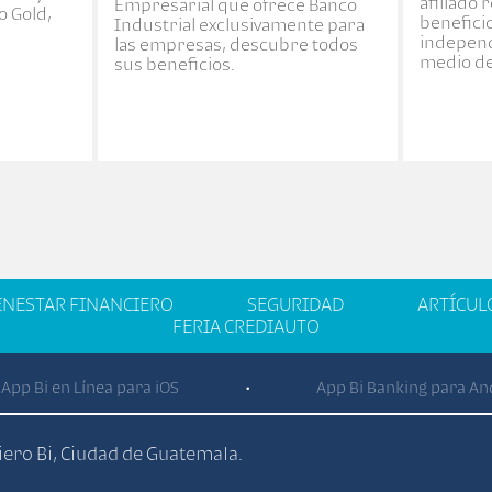
afiliado 
Empresarial que ofrece Banco
o Gold,
benefici
Industrial exclusivamente para
indepen
las empresas, descubre todos
medio de
sus beneficios.
ENESTAR FINANCIERO
SEGURIDAD
ARTÍCUL
FERIA CREDIAUTO
App Bi en Línea para iOS
App Bi Banking para An
•
ciero Bi, Ciudad de Guatemala.