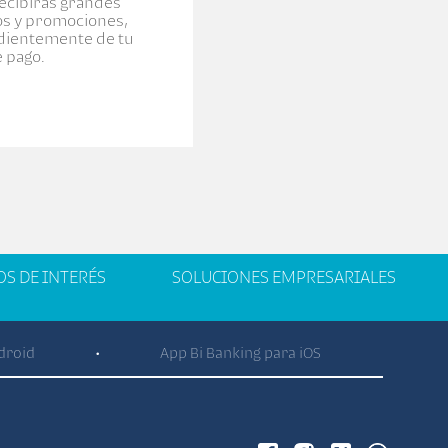
recibirás grandes
os y promociones,
dientemente de tu
 pago.
OS DE INTERÉS
SOLUCIONES EMPRESARIALES
droid
App Bi Banking para iOS
•