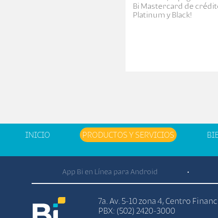
Bi Mastercard de crédit
Platinum y Black!
INICIO
PRODUCTOS Y SERVICIOS
BI
App Bi en Línea para Android
•
7a. Av. 5-10 zona 4, Centro Finan
PBX: (502) 2420-3000