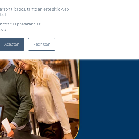
ersonalizados, tanto en este sitio web
SUSCRIBIRME
ADORAS
EBOOKS
dad.
r con tus preferencias,
evo.
Aceptar
Rechazar