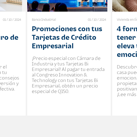
01 / 10 / 2024
Banco Industrial
01 / 10 / 2024
Vivienda en l
Promociones con tus
4 for
uro de
Tarjetas de Crédito
tener
Empresarial
eleva
emoci
¡Precio especial con Cámara de
Industria y tus Tarjetas Bi
 el
Descubre
Empresarial! Al pagar tu entrada
n tu
casa pue
al Congreso Innovation &
consejos
emocional
Technology con tus Tarjetas Bi
versión y
propieta
Empresarial, obtén un precio
ectiva.
positiva
especial de Q150.
¡Lee más