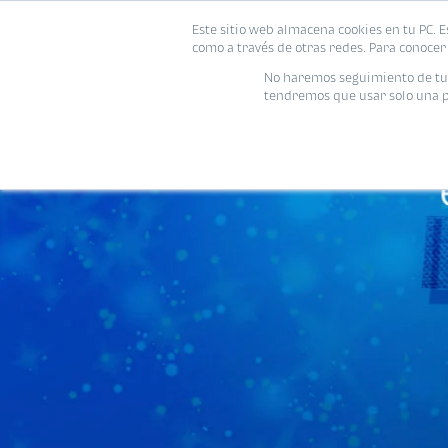
Este sitio web almacena cookies en tu PC. E
como a través de otras redes. Para conocer 
No haremos seguimiento de tu i
tendremos que usar solo una pe