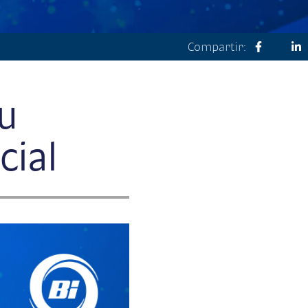
Compartir:
tu
cial