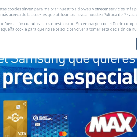
stas cookies sirven para mejorar nuestro sitio web y ofrecer servicios más p
PROMOCIONES
CALCUL
más acerca de las cookies que utilizamos, revisa nuestra Política de Privaci
nformación cuando visites nuestro sitio. Sin embargo, con el fin de cumpli
queña cookie para que no se te solicite volver a tomar esta decisión de nu