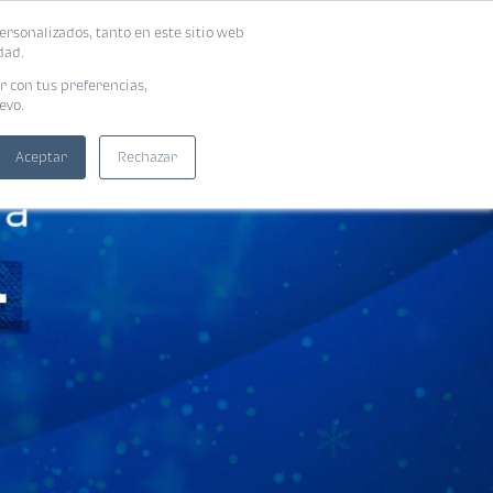
ersonalizados, tanto en este sitio web
SUSCRIBIRME
ADORAS
EBOOKS
dad.
r con tus preferencias,
evo.
Aceptar
Rechazar