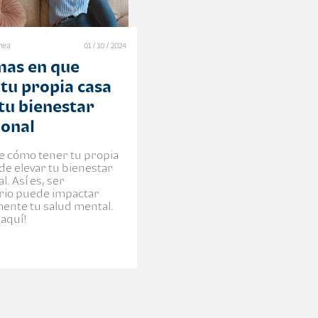
ínea
01 / 10 / 2024
mas en que
 tu propia casa
 tu bienestar
onal
 cómo tener tu propia
de elevar tu bienestar
. Así es, ser
rio puede impactar
mente tu salud mental.
 aquí!