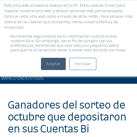
Este sitio web almacena cookies en tu PC. Estas cookies sirven para
MENÚ
mejorar nuestro sitio web y ofrecer servicios más personalizados,
tanto en este sitio web como a través de otras redes. Para conocer más
acerca de las cookies que utilizamos, revisa nuestra Política de
Privacidad.
No haremos seguimiento de tu información cuando visites
nuestro sitio. Sin embargo, con el fin de cumplir con tus
preferencias, tendremos que usar solo una pequeña cookie
para que no se te solicite volver a tomar esta decisión de nuevo.
Aceptar
Rechazar
PRODUCTOS Y SERVICIOS •
Compartir:
BANCO INDUSTRIAL
Ganadores del sorteo de
octubre que depositaron
en sus Cuentas Bi