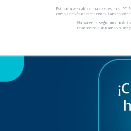
Este sitio web almacena cookies en tu PC. E
como a través de otras redes. Para conocer 
No haremos seguimiento de tu i
tendremos que usar solo una pe