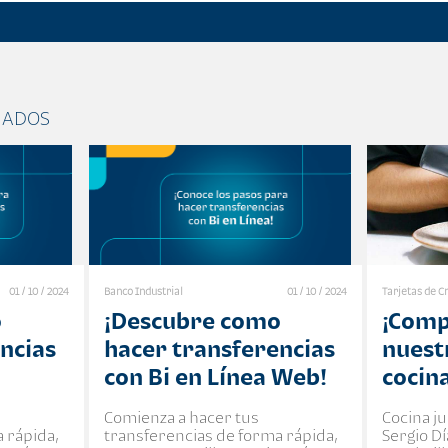
NADOS
01 / 10 / 2024
Banco Industrial
01 / 10 / 2024
Tarjetas de Cr
o
¡Descubre como
¡Com
ncias
hacer transferencias
nuest
con Bi en Línea Web!
cocin
Comienza a hacer tus
Cocina ju
 rápida,
transferencias de forma rápida,
Sergio Dí