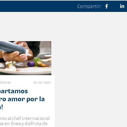
Compartir:
édito Bi
01 / 10 / 2024
partamos
ro amor por la
a!
nto al chef internacional
az en línea y disfruta de