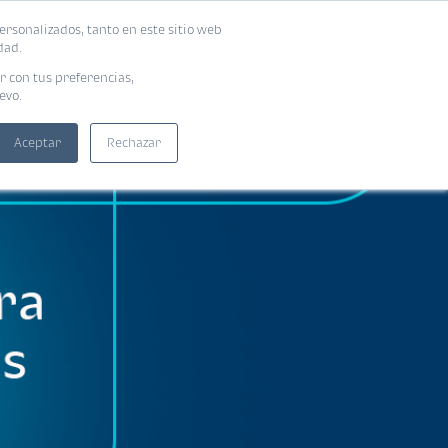
ersonalizados, tanto en este sitio web
SUSCRIBIRME
ADORAS
EBOOKS
dad.
r con tus preferencias,
evo.
Aceptar
Rechazar