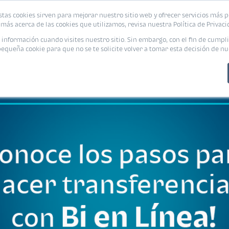
stas cookies sirven para mejorar nuestro sitio web y ofrecer servicios más p
PROMOCIONES
CALCUL
más acerca de las cookies que utilizamos, revisa nuestra Política de Privaci
nformación cuando visites nuestro sitio. Sin embargo, con el fin de cumpli
queña cookie para que no se te solicite volver a tomar esta decisión de nu