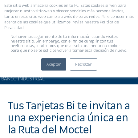
Este sitio web almacena cookies en tu PC. Estas cookies sirven para
MENÚ
mejorar nuestro sitio web y ofrecer servicios más personalizados,
tanto en este sitio web como a través de otras redes. Para conocer más
acerca de las cookies que utilizamos, revisa nuestra Política de
Privacidad.
No haremos seguimiento de tu información cuando visites
nuestro sitio. Sin embargo, con el fin de cumplir con tus
preferencias, tendremos que usar solo una pequeña cookie
para que no se te solicite volver a tomar esta decisión de nuevo.
Aceptar
Rechazar
PRODUCTOS Y SERVICIOS •
Compartir:
BANCO INDUSTRIAL
Tus Tarjetas Bi te invitan a
una experiencia única en
la Ruta del Moctel