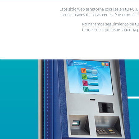
Este sitio web almacena cookies en tu PC. E
como a través de otras redes. Para conocer 
No haremos seguimiento de tu i
tendremos que usar solo una pe