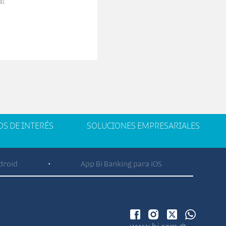
l.
OS DE INTERÉS
SOLUCIONES EMPRESARIALES
droid
App Bi Banking para iOS
•