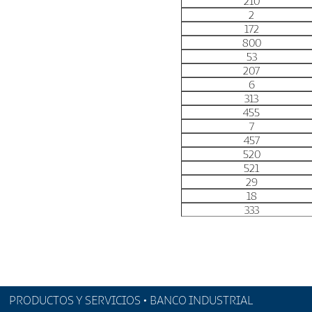
210
2
172
800
53
207
6
313
455
7
457
520
521
29
18
333
PRODUCTOS Y SERVICIOS • BANCO INDUSTRIAL