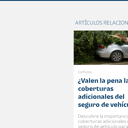
ARTÍCULOS RELACIO
Confiansa
¿Valen la pena l
coberturas
adicionales del
seguro de vehíc
Descubre la importancia
coberturas adicionales 
seguro de vehículo par