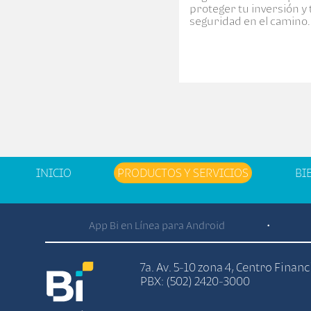
proteger tu inversión y 
seguridad en el camino.
INICIO
PRODUCTOS Y SERVICIOS
BI
App Bi en Línea para Android
•
7a. Av. 5-10 zona 4, Centro Finan
PBX: (502) 2420-3000