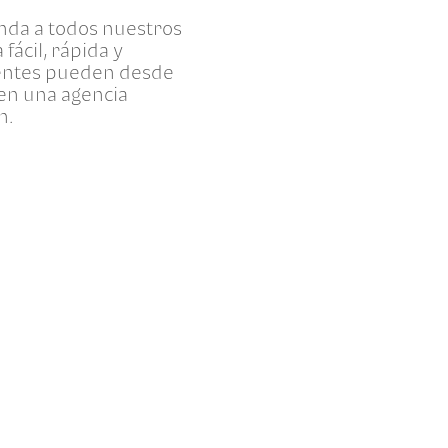
inda a todos nuestros
ácil, rápida y
lientes pueden desde
 en una agencia
n.