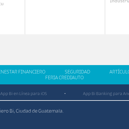
Industria
tu
ENESTAR FINANCIERO
SEGURIDAD
ARTÍCUL
FERIA CREDIAUTO
App Bi en Línea para iOS
App Bi Banking para An
•
ciero Bi, Ciudad de Guatemala.