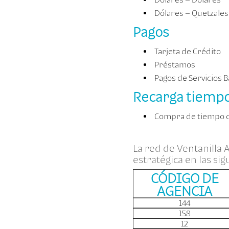
Dólares – Quetzales
Pagos
Tarjeta de Crédito
Préstamos
Pagos de Servicios Bá
Recarga tiempo
Compra de tiempo d
La red de Ventanilla
estratégica en las sig
CÓDIGO DE
AGENCIA
144
158
12