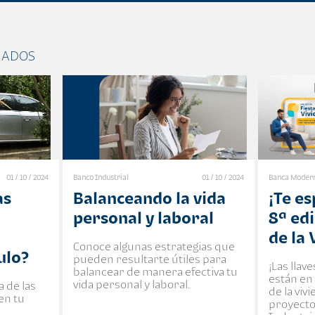
NADOS
01 / 10 / 2024
Banco Industrial
01 / 10 / 2024
Banca Moder
as
Balanceando la vida
¡Te e
personal y laboral
8ª edi
de la 
Conoce algunas estrategias que
ulo?
pueden resultarte útiles para
¡Las llav
balancear de manera efectiva tu
están en 
vida personal y laboral.
 de las
de la viv
en tu
proyecto
a