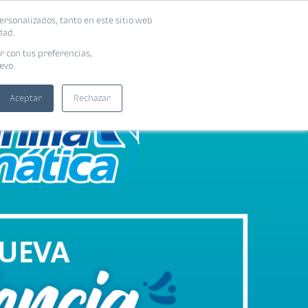
ersonalizados, tanto en este sitio web
SUSCRIBIRME
ADORAS
EBOOKS
dad.
r con tus preferencias,
evo.
Aceptar
Rechazar