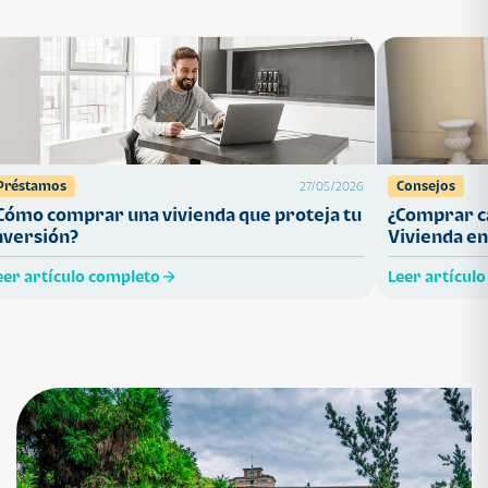
Préstamos
Consejos
27/05/2026
Cómo comprar una vivienda que proteja tu
¿Comprar ca
nversión?
Vivienda en
eer artículo completo
Leer artícul