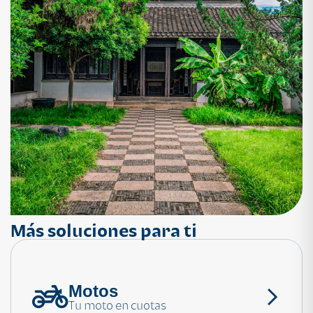
Más soluciones para ti
Motos
¿Necesitas ayuda?
Tu moto en cuotas