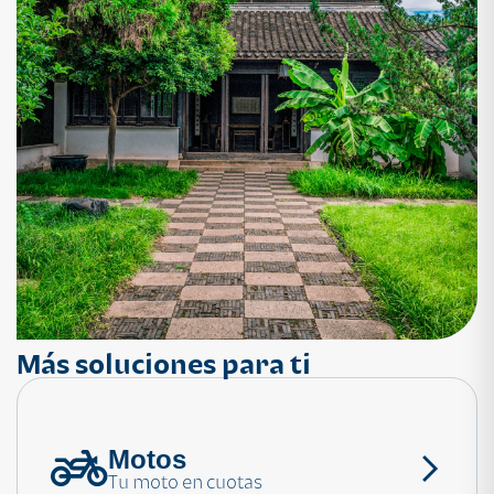
Más soluciones para ti
Motos
¿Necesitas ayuda?
Tu moto en cuotas