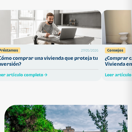
Préstamos
Consejos
27/05/2026
Cómo comprar una vivienda que proteja tu
¿Comprar ca
nversión?
Vivienda en
eer artículo completo
Leer artícul